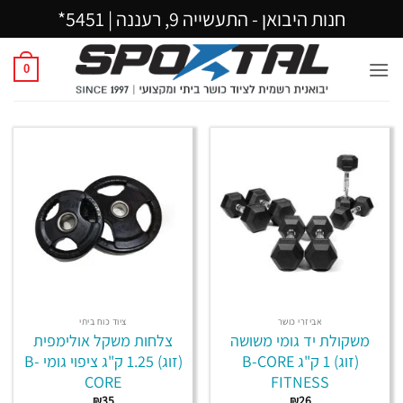
Ski
חנות היבואן - התעשייה 9, רעננה |
5451*
t
conten
0
אביזרי כושר
ציוד כוח ביתי
משקולת יד גומי משושה
צלחות משקל אולימפית
(זוג) 1 ק"ג B-CORE
(זוג) 1.25 ק"ג ציפוי גומי B-
CORE
FITNESS
₪
35
₪
26