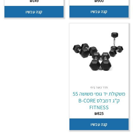
₪
149
₪
900
קנה עכשיו
קנה עכשיו
חדר כושר ביתי
משקולת יד גומי משושה 55
ק"ג דמבלס B-CORE
FITNESS
₪
825
קנה עכשיו