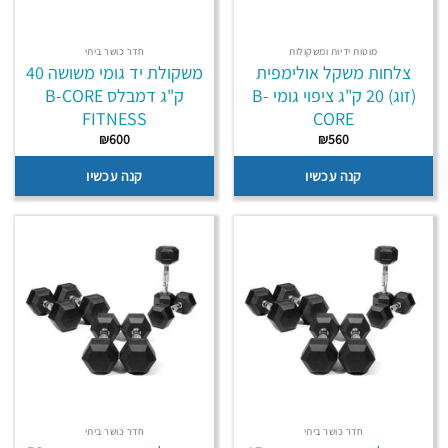
מוטות ידיות ומשקולות
חדר כושר ביתי
צלחות משקל אולימפית
משקולת יד גומי משושה 40
(זוג) 20 ק"ג ציפוי גומי B-
ק"ג דמבלס B-CORE
FITNESS
CORE
₪
600
₪
560
קנה עכשיו
קנה עכשיו
חדר כושר ביתי
חדר כושר ביתי