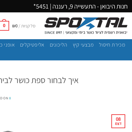
Ski
חנות היבואן - התעשייה 9, רעננה |
5451*
t
conten
סל קניות /
0
₪
0
מכירת חיסול
מבצעי קיץ
הליכונים
אליפטיקלים
אופני כ
איך לבחור ספת כושר לבית –
8 בדצמבר 2025
ED ON
08
דצמ