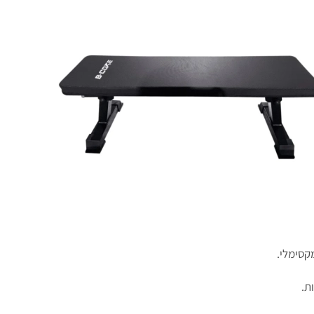
מקסימלי.
ת.