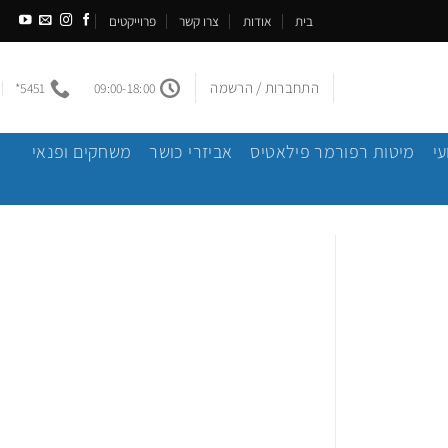
בית
אודות
צרו קשר
פרוייקטים
התחברות / הרשמה
5451*
09:00-18:00
עי
מיטות רפורמר פילאטיס
אביזרי כושר
משחקים ופנאי