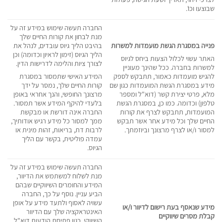
שבוצעו וכו'.
החברה תעשה שימוש במידע זה על
מנת לבחון את קורות החיים שלך
פנייה במסגרת הגשת מועמדות למשרות
בהיבט הליך גיוס עובדים, לנהל את
הליך הגיוס (זימון לראיון וכדומה) וכן
האתר עשוי לכלול הצעות ביחס לגיוס
לצורך ציות והלימה לדרישות הדין.
למשרות בחברה. ככל שהינך מעוניין
להגיש מועמדות כאמור, תתבקש לספק
המידע האישי שתמסור במסגרת
מידע במסגרת הגשת המועמדות כגון שם
קורות החיים שלך, נמסר על ידך
מלא, פרטי יצירת קשר (דוא"ל ומספר
מרצונך החופשי, והנך אחראי באופן
טלפון) וכדומה. כמו כן, במסגרת הגשת
בלעדי להיקף המידע אשר תמסור.
המועמדות, תתבקש לצרף את קורות
החברה אינה דורשת או מבקשת
החיים שלך וכל מידע אחר אשר תבקש
ממך למסור כל מידע רגיש אודותיך,
למסור ו/או לצרף מרצונך וביוזמתך.
לרבות דת, בריאות, זהות מינית או
עמדה פוליטית, בקשר עם הליך
הגיוס.
החברה תעשה שימוש במידע זה על
מנת לשלוח למשתמש את הדיוור,
המידע והחומרים השיווקיים שבהם
הביע עניין. נוסף על כך, החברה
עשויה לאסוף ולתעד מידע על אופן
מידע שנאסף בעת רישום לדיוור ו/או
האינטראקציה שלך עם הדיוור
קבלת מסרים שיווקיים
השיווקי, כגון פתיחת הודעות דוא"ל,