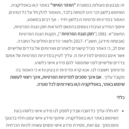
זה מבצעים פעולות במסגרת
"האזור האישי"
באתר ו/או באפליקציה.
השימוש בלשון זכר הינו לנוחות בלבד, והאמור להלן חל על כל המינים.
האמור במדיניות פרטיות זו בלשון יחיד – אף רבים במשמע.
איסוף המידע ועיבודו נעשים בהתאם להוראות חוק הגנת הפרטיות,
התשמ"א- 1981
("
חוק הגנת הפרטיות
"), תקנות הגנת הפרטיות
(אבטחת מידע), תשע"ז -2017
ולשאר הדינים החלים על החברה.
שים לב, כי האתר מכיל קישורים לאתרים ושירותים של צדדים שלישיים
אשר אינם כפופים למדיניות זו. עליך לעיין במדיניות הפרטיות של אותם
צדדים שלישיים לפני שתמסור להם מידע אישי כלשהו.
פרטיותך חשובה לנו. אנא קרא מדיניות זו בעיון וודא כי האמור בה
מקובל עליך.
אם אינך מסכים למדיניות הפרטיות, אינך רשאי לעשות
שימוש באתר, באפליקציה ו/או בשירותים לכל מטרה.
כללי
לא חלה עליך כל חובה שבדין לספק לנו מידע אישי כלשהו בעת
השימוש באתר ו/או באפליקציה. שיתוף מידע אישי עמנו תלוי ברצונך
והסכמתך.
עם זאת, מסירת מידע אישי מסוים עשויה להיות הכרחית