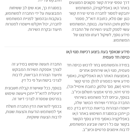
דרך טפסי יצירת קשר מקוונים המוצעים
באתר ו/או באפליקציה), המשתמש
במסגרת כך, אנא שים לב ששיחות
יתבקש למסור לחברה פרטי יצירת קשר
המבוצעות על ידי החברה למשתמש,
כגון שם מלא, כתובת דוא"ל, מספר
בעקבות ובהמשך לפניית המשתמש
טלפון ותוכן ההודעה. בנוסף, המשתמש
לחברה, יכול ויוקלטו ויישמרו למטרות
עשוי לספק לנציגי השירות של החברה
תיעוד ובקרת השירות.
מידע נוסף, לשיקול דעתו ומרצונו של
המשתמש.
מידע שנאסף בעת ביצוע רכישת מנוי ו/או
כניסה חד פעמית
החברה תעשה שימוש במידע זה
במידה והמשתמש בחר לרכוש כניסה חד
לצורך אספקת השירות המבוקש
פעמית, מנוי ו/או שירותים אחרים
ותיעוד הצהרת הבריאות, לרבות
באמצעות האתר ו/או האפליקציה, נאסוף
לצרכי ביטוח ועל פי כל דין.
מידע אישי כמפורט להלן: פרטי קשר
וזיהוי (שם, מס' טלפון, כתובת אימייל וכו'),
בנוסף, ככל שאישרת קבלת חשבונית
פרטי זיהוי, פרטי אמצעי תשלום וכיו"ב.
דיגיטלית לדוא"ל ייתכן וייעשה שימוש
בנוסף, וביחס לכל משתמש בשירותי
בפרטים שמסרת לצרכי דיוור זה.
החברה ובחדרי ושירותי הכושר שלה,
בכפוף להוראות הדין החברה תשלח
יישמרו הצהרות בריאות כנדרש בדין. כמו
אף למשתמש הודעות והצעות שונות,
כן ייתכן ובמסגרת השימוש באתר ו/או
לרבות הצעות שיווקיות.
באפליקציה נאסוף מידע נוסף הקשור
בקשר עם כל רכישה שביצע המשתמש,
לרבות אימונים פרטיים וכיוצ"ב.