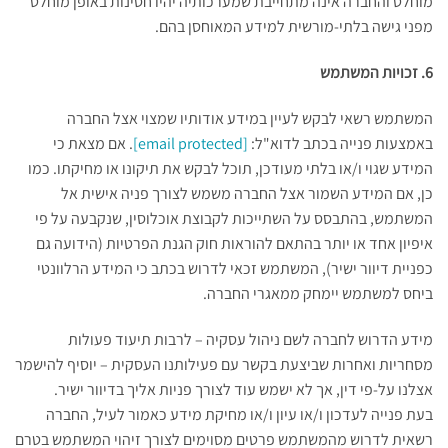
מוחלט והחברה אינה מתחייבת שמערכותיה יהיו חסינות באופן מוחלט
מפני גישה בלתי-מורשית למידע המאוחסן בהם.
6. זכויות המשתמש
המשתמש רשאי לבקש לעיין במידע אודותיו שמצוי אצל החברה
באמצעות פנייה בכתב לדוא"ל:
[email protected]
. אם מצאת כי
המידע שגוי ו/או בלתי מעודכן, תוכל לבקש את תיקונו או מחיקתו. כמו
כן, אם המידע השמור אצל החברה משמש לצורך פניה אישית אל
המשתמש, בהתבסס על השתייכות לקבוצת אוכלוסין, שנקבעה על פי
איפיון אחד או יותר בהתאם להוראות חוק הגנת הפרטיות (הידועה גם
כפניית דיוור ישיר), המשתמש זכאי לדרוש בכתב כי המידע הרלוונטי
ביחס למשתמש יימחק ממאגרי החברה.
מידע הדרוש לחברה לשם ניהול עסקיה – לרבות תיעוד פעולות
מסחריות ואחרות שביצעת בקשר עם פעילותנו העסקית – יוסיף להישמר
אצלנו על-פי דין, אך לא ישמש עוד לצורך פניות אליך בדיוור ישיר.
בעת פנייה לעדכון ו/או עיון ו/או מחיקת מידע כאמור לעיל, החברה
רשאית לדרוש מהמשתמש פרטים מסוימים לצורך זיהוי המשתמש בטרם