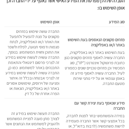
הטבלה שלהלן מפרטת את המידע האישי אשר נאסף על ידי החברה וכן
אופן השימוש בו:
סוג המידע
אופן השימוש
החברה עושה שימוש במזהים
מקוונים על מנת להפעיל ולתפעל
מזהים מקוונים הנאספים בעת השימוש
את האתר ו/או האפליקציה, לנתח
באתר ו/או באפליקציה
מגמות ודפוסי תנועה, לפלח ולשפר
את התוכן וחווית המשתמש. בנוסף,
בעת השימוש באתר ו/או באפליקציה,
החברה עשויה לעשות שימוש במידע
החברה עשויה לאסוף מזהים מקוונים כגון
זה לצרכי פרסום דיגטאלי והתאמת
כתובת פרוטוקול אינטרנט ("IP"), סוג
התכנהים באתר למשתמש. כמו כן,
המכשיר וכן מזהים טכניים שונים כמפורט
החברה עשויה לעשות שימוש במידע
לעיל. החברה עשויה לאסוף מידע זה
זה לצרכי אבטחה ובכלל זה איתור
באופן עצמאי או על ידי נותני שירות
ומניעה של וירוסים, שימושים אסורים
מטעם החברה.
באתר ו/או באפליקציה, הונאות או
הפרה אחרת של כל דין.
מידע שנאסף בעת יצירת קשר עם
החברה
החברה תעשה שימוש במידע זה
במידה והמשתמש יבחר לפנות לחברה,
לצורך מתן מענה לפניית המשתמש
בכל אמצעי קשר אשר החברה מעמידה
ולהעניק למשתמש את הנתונים אשר
לרשות משתמשיה (לרבות בדוא"ל, או
התבקש על ידו.