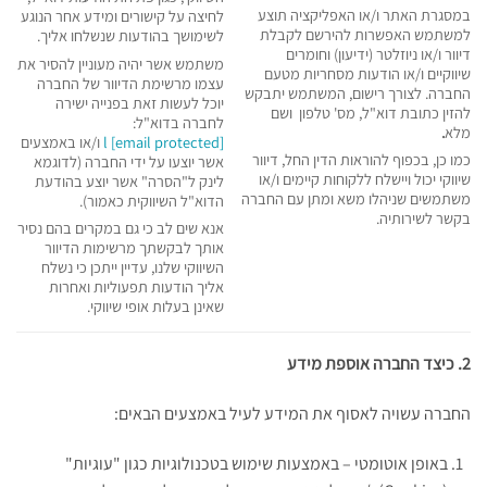
במסגרת האתר ו/או האפליקציה תוצע
לחיצה על קישורים ומידע אחר הנוגע
למשתמש האפשרות להירשם לקבלת
לשימושך בהודעות שנשלחו אליך.
דיוור ו/או ניוזלטר (ידיעון) וחומרים
משתמש אשר יהיה מעוניין להסיר את
שיווקיים ו/או הודעות מסחריות מטעם
עצמו מרשימת הדיוור של החברה
החברה. לצורך רישום, המשתמש יתבקש
יוכל לעשות זאת בפנייה ישירה
להזין כתובת דוא"ל, מס' טלפון ושם
לחברה בדוא"ל:
מלא
.
[email protected]
l
ו/או באמצעים
כמו כן, בכפוף להוראות הדין החל, דיוור
אשר יוצעו על ידי החברה (לדוגמא
שיווקי יכול ויישלח ללקוחות קיימים ו/או
לינק ל"הסרה" אשר יוצע בהודעת
משתמשים שניהלו משא ומתן עם החברה
הדוא"ל השיווקית כאמור).
בקשר לשירותיה.
אנא שים לב כי גם במקרים בהם נסיר
אותך לבקשתך מרשימות הדיוור
השיווקי שלנו, עדיין ייתכן כי נשלח
אליך הודעות תפעוליות ואחרות
שאינן בעלות אופי שיווקי.
2. כיצד החברה אוספת מידע
החברה עשויה לאסוף את המידע לעיל באמצעים הבאים:
באופן אוטומטי – באמצעות שימוש בטכנולוגיות כגון "עוגיות"