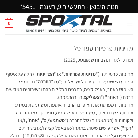
Ski
חנות היבואן - התעשייה 9, רעננה |
5451*
t
conten
0
מדיניות פרטיות ספורטל
(עודכן לאחרונה בחודש אוגוסט, 2025)
מדיניות פרטיות זו ("
מדיניות הפרטיות
" או "
המדיניות
") חלה על איסוף
המידע האישי על ידי ספורטל ישראל בע"מ ("
החברה
") ביחס אל
השימוש באתר, באפליקציה, בתכנים הכלולים בהם ובשירותים המוצעים
דרכם ("
האתר
" ו"
האפליקציה
" בהתאמה).
מדיניות זו מפרטת את האופן בו החברה אוספת ומשתמשת במידע
אודות גולשים באתר, משתמשי האפליקציה, חניכי קורסי ההדרכה
ולקוחותיה (המתאמנים) של החברה ("
משתמש/ים", "אתה",
ו/או
"הנך"
) אשר עושים שימוש באתר ו/או באפליקציה ו/או בשירותים
המוצעים על ידי החברה באתר ו/או באפליקציה ("
השירותים"
),
ובכלל