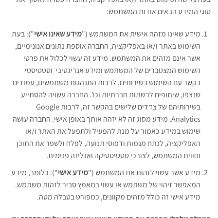
סוגי המידע הבאים אודות המשתמש:
מידע שאינו מזהה אישית את המשתמש ("
מידע שאינו אישי
"): בעת
השימוש באתר ו/או באפליקציה, החברה אוספת נתונים אנונימיים,
אשר אינם מזהים את המשתמש. מידע זה עשוי לכלול את פרטי
השימוש המצטברים של המשתמש ומידע אגריגטיבי
וסטטיסטי
בקשר עם השימוש בשירותים, לרבות התנהגות משתמשים, עמודים
שנצפו, שיתופים לרשתות חברתיות וכו'. החברה עשויה להסתייע
בשירותיהם של צדדים שלישים בהקשר זה, לרבות Google
Analytics. מידע מסוג זה לא יזהה אותך באופן אישי
. החברה עושה
שימוש במידע כאמור על מנת להפעיל ולתפעל את האתר ו/או
האפליקציה, לנתח מגמות ודפוסי תנועה, לפלח ולשפר את התוכן
וחווית המשתמש, לצורכי סטטיסטיקה ואנליזה פנימית.
מידע אשר עשוי לזהות את המשתמש ("
מידע אישי
"): כלומר, מידע
המאפשר זיהוי של משתמש או עשוי במאמץ סביר לזהות משתמש.
מידע אישי זה כולל מזהים מקוונים, כמפורט בטבלה מטה.