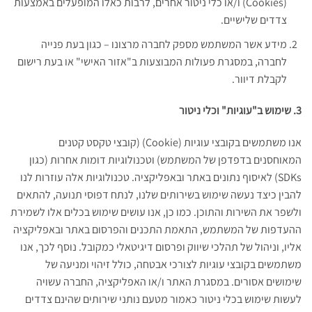
(Cookies) ו/או כלי ניטור אחרים, לרבות כאלו המופעלים באמצעות
צדדים שלישיים.
מידע אשר המשתמש מספק לחברה מרצונו – כגון בעת פנייה
לחברה, במסגרת פעולות המבוצעות ב"אזור האישי" או בעת רישום
לקבלת דיוור.
3. שימוש ב"עוגיות" וכלי ניטור
אנו משתמשים בקובצי עוגיות (Cookie) (קובצי טקסט קטנים
המאוחסנים בדפדפן של המשתמש) וטכנולוגיות דומות אחרות (כגון
SDKs) לאיסוף נתונים באתר ובאפליקציה. טכנולוגיות אלה עוזרות לנו
להבין כיצד נעשה שימוש בשירותים שלנו, לנתח דפוסי תנועה, להתאים
ולשפר את השירות והתוכן. כמו כן, אנו עושים שימוש בכלים אלו לשמירת
ההעדפות של המשתמש, התאמת התכנים והפרסום באתר ובאפליקציה
אליו, וניהול של תהלכי שיווק ופרסום דיגיטאלי כמקובל. נוסף לכך, אנו
משתמשים בקובצי עוגיות לצורכי אבטחה, כולל זיהוי ומניעה של
שימושים אסורים. במסגרת האתר ו/או האפליקציה, החברה עשויה
לעשות שימוש בכלי ניטור כאמור מטעם נותני שירותים שהינם צדדים