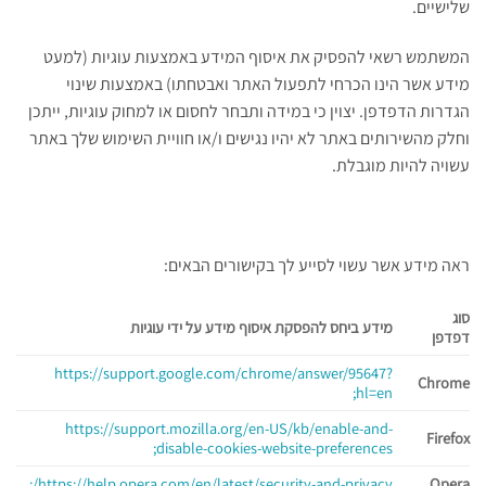
שלישיים.
המשתמש רשאי להפסיק את איסוף המידע באמצעות עוגיות (למעט
מידע אשר הינו הכרחי לתפעול האתר ואבטחתו) באמצעות שינוי
הגדרות הדפדפן. יצוין כי במידה ותבחר
לחסום או למחוק עוגיות, ייתכן
וחלק מהשירותים באתר לא יהיו נגישים ו/או חוויית השימוש שלך באתר
עשויה להיות מוגבלת.
ראה מידע אשר עשוי לסייע לך בקישורים הבאים:
סוג
מידע ביחס להפסקת איסוף מידע על ידי עוגיות
דפדפן
https://support.google.com/chrome/answer/95647?
Chrome
hl=en;
https://support.mozilla.org/en-US/kb/enable-and-
Firefox
disable-cookies-website-preferences;
https://help.opera.com/en/latest/security-and-privacy/;
Opera