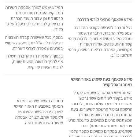
המידע ישמש לצורך אספקת השירות
המבוקש, הענקת תעודת סיום
פרסונלית וכן עבור תיעוד הצהרת
מידע שנאסף מחניכי קורסי הדרכה
הבריאות, לרבות לצרכי ביטוח ועל פי
ככל ותבחר להירשם לקורסי ההדרכה
כל דין.
שמפעילה החברה, החברה תשמור
בנוסף, ככל שאישרת קבלת חשבונית
ותנהל מידע מסוים אודותיך, לרבות פרטי
דיגיטלית לדוא"ל ייתכן וייעשה שימוש
קשר וזהות, פרטים אודות תעודות
בפרטים שמסרת לצרכי דיוור זה.
מקצועיות, הצהרת בריאות בסיסית, פרטי
תשלום וכיו"ב.
בכפוף להוראות הדין החברה תשלח
אף לחניך הודעות והצעות שונות,
לרבות הצעות שיווקיות.
מידע שנאסף בעת שימוש באזור האישי
באתר ובאפליקציה
האזור אישי מאפשר למשתמש לקבל
מידע בקשר לשירותים אשר נרכשו
החברה תעשה שימוש במידע
מהחברה ולבצע פעולות שונות, לרבות
הנאסף באמצעות האזור האישי
הרשמה וביטול הרשמה לשיעורים. בעת
לצורך ניהול הגישה לשירותים
ההתחברות החברה אוספת אודות
ולאפשר אותם, לצורכי אבטחה,
המשתמש פרטים מסוימים, כדוגמת פרטי
שיפור השירותים וכדומה.
זיהוי (שם משתמש וסיסמא) בהם
השתמש, במקרים מסוימים מספר טלפון
לצרכי זיהוי, תאריך ושעת הגישה, פעולות