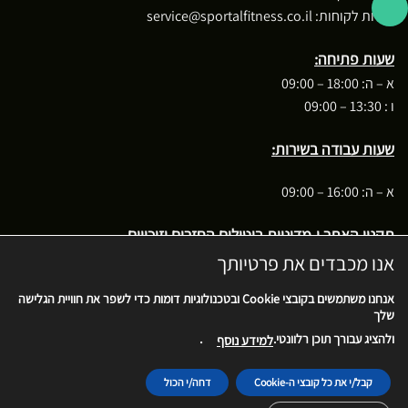
שירות לקוחות:
service@sportalfitness.co.il
שעות פתיחה:
א – ה: 18:00 – 09:00
ו : 13:30 – 09:00
שעות עבודה בשירות:
א – ה: 16:00 – 09:00
תקנון האתר ו-מדיניות ביטולים החזרים וזיכויים
אנו מכבדים את פרטיותך
בקשה לביטול עסקה
אנחנו משתמשים בקובצי
Cookie
ובטכנולוגיות דומות כדי לשפר את חוויית הגלישה
שלך
.
ולהציג עבורך תוכן רלוונטי.
למידע נוסף
Cash
MasterCard
Stripe
PayPal
Visa
On
קבל/י את כל קובצי ה-Cookie
דחה/י הכול
בית
אודות
צרו קשר
פרוייקטים
Delivery