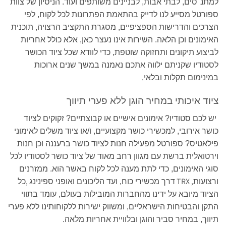
למתנ"סים, לבתי אבות, לבניינים משותפים ועוד. הניסיון של צוות
ספורטל מסייע לנו לדייק בהתאמת הפתרונות לכל לקוח, לפי
הצרכים והדרישות הספציפיים, מסגרת התקציב הרצויה, תוכנית
האימונים וכן הלאה. השירות אינו נעצר כאן, אלא כולל אחריות
לביצוע תיקונים ותחזוקה שוטפת, כדי לוודא שכל ציוד הכושר
לסטודיו שקניתם ילווה אתכם נאמנה במשך שנים ארוכות
.
במינימום תקלות ובלאי
ציוד איכותי במחיר הוגן ללא פערי תיווך
יש לכם סטודיו? אימונים אישיים או קבוצתיים? זקוקים לציוד
כושר אירובי, למכשירי כושר מקצועיים, ו/או ציוד משלים לאימוני
פילאטיס? ספורטל מפעילה חנות לציוד כושר ברעננה וכן חנות
וירטואלית ברשת עם מגוון רחב מאוד של ציוד כושר לסטודיו לכל
סוגי האימונים, כדי לתת מענה לכל לקוח באשר הוא. ממזרנים
,
TRX ,
ורצועות
דרך מכשירי כוח, ועד הליכונים ואופני ספינינג
כל
הציוד מיובא על ידינו מהחברות המובילות בעולם, עומד בתווי
התקן והבטיחות הישראליים, ומשווק ישירות ללקוחותינו ללא פערי
.
תיווך, במחיר סביר והוגן ובלוויית אחריות מלאה