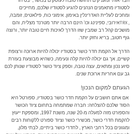
הבריאותי ומעניקים תחושה טובה לעוסקים בכושר, יבטיחו
לסטודיו מתאמנים הנהנים להגיע לסטודיו שלכם, מחייכים
,
ומחכים לעליית האדרינלין באימון. אימוני כוח, פילאטיס, זומבה
TRX ,
אירובי, ספינינג וכו' הינם הרבה יותר מטרנד מצליח, והם
מושכים קהל רב שמבין שזו הדרך לאיכות חיים טובה יותר, ורוצה
.
גוף חטוב, בריא וחזק יותר
הדרך אל הקמת חדר כושר בסטודיו יכולה להיות ארוכה ורצופת
קשיים, אך גם יכולה להיות קלה ונעימה, כשהיא מבוצעת בעזרת
סיוע נכון ומתאים, עצה טובה, וספק ציוד כושר לסטודיו שנותן לכם
.
גב עם אחריות ארוכת שנים
הגעתם למקום הנכון!
אם אתם חושבים על הקמת חדר כושר בסטודיו, ספורטל היא
הסוד שלכם להצלחה: חברה שמתמחה בתחום ציוד הכושר
והספורט מזה למעלה מ-20 שנה, משנת 1997, ומספקת ייעוץ
להקמת חדרי כושר, מכשירי כושר וציוד ספורט ללקוחות רבים
ומגוונים בכל רחבי הארץ , לחדרי כושר ביתיים, לבתי מלון,