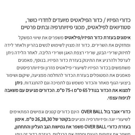
כדורי הפיזיו / כדור הפילאטיס מיועדים לחדרי כושר,
סטודיואים לפילאטיס, מכוני פיזיותרפיה ובתים פרטיים
אימונים בעזרת כדור הפיזיו/פילאטיס
משפרים את שיווי המשקל
ומחזקים את השרירים. כדור זה מצוין לשימוש לנשים בהריון ולאחר לידה
לחיזוק שרירי הבטן, שרירי רצפת האגן ושרירי הליבה. לאחר הלידה ניתן
לערסל ולהרגיע את התינוק בעזרת כדור הפיזיו. בנוסף, מאמנים
משתמשים בכדור הפיזיו לשיעורי פילאטיס מזרון ופיזיותרפיסטים
מאמנים את המטופלים בעזרת הכדור להחלמה מפציעה, שיקום ושיפור
ביצועי הגוף מאחר והכדור משמש גם לתמיכה וגם להתנגדות.
ניתן
למצוא את הכדור בגודל 65 ס"מ ו-75 ס"מ. הכדורים מגיעים עם משאבה
לניפוח עצמי.
כדורי אובר בול
OVER BALL
הינם כדורים קטנים וגמישים המתאימים
לשיעורי יוגה ופיזיותרפיה ומגיעים
בקוטר של 26,28,30 ס"מ. אימון
בעזרת כדורי OVER BALL משפר את גמישות הגב העליון והתחתון,
משפר את צפיפות העצם ומחזק את הרגליים. בעזרת כדור זה ניתן