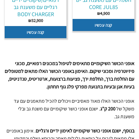
CORE JUL85
רגליים עם משענת גב
BODY CHARGER
₪
4,900
₪
32,900
קנה עכשיו
קנה עכשיו
אופני הכושר השיקומיים מתאימים לטיפול במכונים רפואיים, מכוני
פיזיוטרפיה ומכוני שיקום. האימון באופני הכושר האלו מתאים למטופלים
עם החלפת ברך, החלפת ירך, פציעות ברצועות, ארטריטיס, טנדניטיס,
בעיות אגן ובעיות בתנועת מפרקי פלג גוף תחתון.
אופני הכושר
האלו מאוד מאסיביים ויכולים להכיל מתאמנים עם עד
משקל של
200 ק"ג
. ישנם אופני כושר שיקומיים עם משנת גב ובלי
משענת גב.
בנוסף, ישנם אופני כושר שיקומיים לאימון ידיים ורגליים
. אימון באופניים
אלו מתאים לנכים על כיסאות גלגלים מאחר והכיסא נשלף ובמקומו