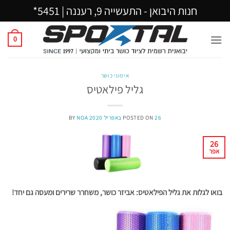
Ski
חנות היבואן - התעשייה 9, רעננה |
5451*
t
conten
0
אימוני כושר
גליל פילאטיס
26 באפריל 2020
POSTED ON
NOA
BY
26
אפר
בואו לגלות את גליל הפילאטיס: אביזר כושר, משחרר שרירים ומעסה גם יחד!