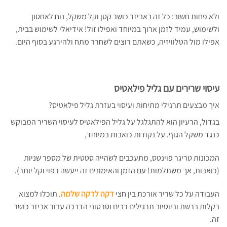
ולא פחות חשוב: כל זה באביזר כושר קטן וקל משקל, נוח לאחסון
ולשימוש, עמיד לזמן ארוך במיוחד ואפילו זול! אידיאלי לשימוש בבית,
אפילו מול הטלוויזיה, כשאתם רוצים לשחרר מתח ולהירגע בסוף היום.
עיסוי שרירים עם גליל פילאטיס
איך מבצעים תרגילי מתיחות ועיסוי בעזרת גליל פילאטיס?
בגדול, הרעיון הוא להתגלגל על גליל הפילאטיס לעיסוי השריר המבוקש
כנגד משקל הגוף. על נקודות כואבות במיוחד,
המכונות טריגר פוינטס, מתעכבים לשהייה סטטית של מספר שניות
(כואבות, אך משתלמות! עם הזמן והאימונים זה ייעשה רפוי וקל יותר).
העבודה על כל שריר אורכת בין חצי
דקה לדקה שלמה
. תוכלו למצוא
בקלות ברשת וביוטיוב תרגילים רבים וסרטוני הדרכה עבור אביזר כושר
זה.