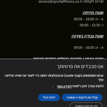
שירות לקוחות:
service@sportalfitness.co.il
שעות פתיחה:
א – ה: 18:00 – 09:00
ו : 13:30 – 09:00
שעות עבודה בשירות:
א – ה: 16:00 – 09:00
תקנון האתר ו-מדיניות ביטולים החזרים וזיכויים
אנו מכבדים את פרטיותך
בקשה לביטול עסקה
אנחנו משתמשים בקובצי
Cookie
ובטכנולוגיות דומות כדי לשפר את חוויית הגלישה
שלך
.
ולהציג עבורך תוכן רלוונטי.
למידע נוסף
Cash
MasterCard
Stripe
PayPal
Visa
On
קבל/י את כל קובצי ה-Cookie
דחה/י הכול
בית
אודות
צרו קשר
פרוייקטים
Delivery
הגדרות קובצי Cookie
ספורטל ציוד ספורט2026 ©