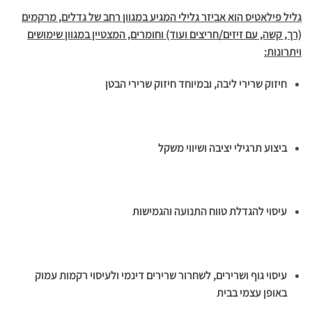
גליל פילאטיס הוא אביזר גלילי המגיע במגוון רחב של גדלים, מרקמים
(רך, קשה, עם זיזים/חריצים ועוד) וחומרים, המצטיין במגוון שימושים
ויתרונות:
חיזוק שרירי ליבה, ובמיוחד חיזוק שרירי הבטן
ביצוע תרגילי יציבה ושיווי משקל
עיסוי להגדלת טווח התנועה והגמישות
עיסוי גוף ושרירים, לשחרור שרירים דינמי ולעיסוי רקמות עמוק
באופן עצמי בבית