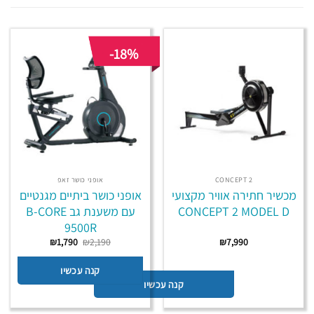
-18%
CONCEPT 2
אופני כושר זאפ
מכשיר חתירה אוויר מקצועי
אופני כושר ביתיים מגנטיים
CONCEPT 2 MODEL D
עם משענת גב B-CORE
9500R
המחיר
המחיר
₪
1,790
₪
2,190
₪
7,990
המקורי
הנוכחי
היה:
הוא:
₪1,790.
₪2,190.
קנה עכשיו
קנה עכשיו