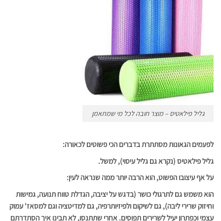
גליל פילאטיס – מוצר חובה לכל מי שמתאמן
לפעמים הגאונות מסתתרת בדברים הכי פשוטים לכאורה:
גליל פילאטיס (נקרא גם גליל עיסוי), למשל.
על אף עיצובו הפשוט, הוא הרבה יותר ממה שנראה לעין:
הוא משמש גם לתרגולי כושר (בדגש על יציבה, הגדלת טווח תנועה, גמישות
וחיזוק שרירי ליבה), גם לשיקום ולפיזיותרפיה, גם למדיטציה וגם למסאז' עמוק
עצמי וכפתרון יעיל לשרירים תפוסים. אחרי שתתנסו, לא תבינו איך הסתדרתם