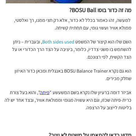
מה זה כדור בוסו BOSU Ball?
למעשה, זהו כאמור בכלל לא כדור, אלא רק חצי ממנו, רך ואלסטי,
ממולא אוויר ועשוי גומי, עם תחתית קשיחה.
השם שלו הוא קיצור של המשפט
Both sides used
, ובעברית – ניתן
להשתמש בו משני צדדיו, כלומר, ביציבה על הצד הרך הכדורי או על
הצד הקשיח, לפי רצונכם.
הוא גם נקרא BOSU Balance Trainer באנגלית ומכאן כדור האיזון
שחלק מכירים.
אביזר דומה ברעיון שלו נקרא בשם המשעשע "
פיתה
", והוא בעל צורת
כרית-פיתה שכזו, וגם היא עשויה מגומי וממולאת אוויר, ובצד אחד יש לה
בליטות לייצוב על הרצפה.
מדוע כדאי להתאמן על משטח לא יציב?