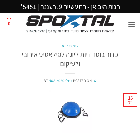
Ski
חנות היבואן - התעשייה 9, רעננה |
5451*
t
conten
0
אימוני כושר
כדור בוסו ידיות ליוגה לפילאטיס אירובי
ולשיקום
16 ביולי 2020
POSTED ON
NOA
BY
16
יול