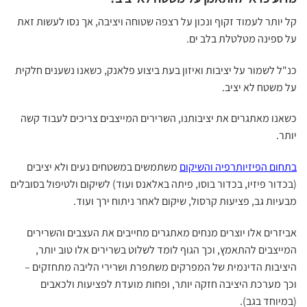
קל יותר לעמוד זקוף ונכון על רצפה שטוחה ויציבה, אך נסו לעשות זאת
על ספינה מטלטלת בלב ים.
כנ"ל לשמור על יציבות ואיזון בעת ביצוע פלאנק, כשאנו נשענים חלקית
על משטח לא יציב.
כשאנו מאתגרים את יציבותנו, השרירים המייצבים צריכים לעבוד קשה
יותר.
בתחום הפיזיותרפיה והשיקום
משתמשים במשטחים נעים ולא יציבים
(בכדור פיזיו, בכדור בוסו, פיתה באלאנס ועוד) לשיקום ולטיפול בסובלים
מבעיות גב, פציעות קרסול, שיקום לאחר ניתוח ירך ועוד.
אביזרים אלו יוצרים מנחים מאתגרים מחייבים את העצבים והשרירים
המייצבים להתאמץ, וכך הגוף לומד לשלוט בשרירים אלו טוב יותר,
היציבות הדינמית של המפרקים משתפרת ושרירי הליבה מתחזקים –
וכך מערכת היציבה חזקה יותר, ופחות מועדת לפציעות ולכאבים
(במיוחד בגב).