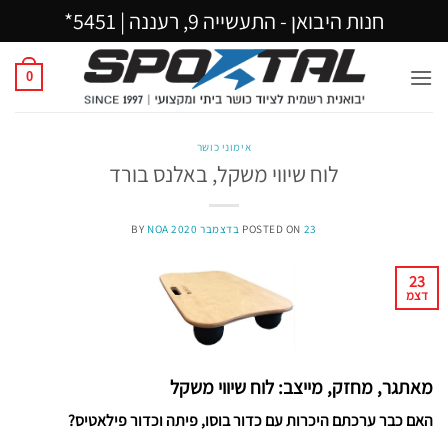
Ski
חנות היבואן - התעשייה 9, רעננה |
5451*
t
conten
0
אימוני כושר
לוח שיווי משקל, באלנס בורד
23 בדצמבר 2020
POSTED ON
NOA
BY
23
דצמ
מאתגר, מחזק, מייצב: לוח שיווי משקל
האם כבר ערכתם היכרות עם כדור בוסו, פיתה וכדור פילאטיס?