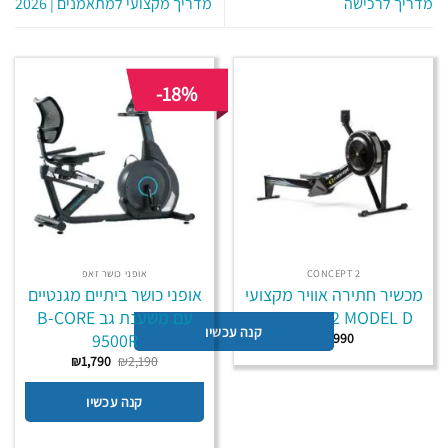
מדריך לרכישה
מדריך מקצועי למתאמנים | 2026
-18%
CONCEPT 2
אופני כושר זאפ
מכשיר חתירה אוויר מקצועי
אופני כושר ביתיים מגנטיים
CONCEPT 2 MODEL D
עם משענת גב B-CORE
קנה עכשיו
9500R
₪
7,990
המחיר
המחיר
₪
1,790
₪
2,190
המקורי
הנוכחי
היה:
הוא:
₪1,790.
₪2,190.
קנה עכשיו