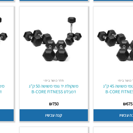
כושר ביתי
חדר כושר ביתי
משקולת יד גומי משושה 45 ק"ג
משקולת יד גומי משושה 50 ק"ג
דמבלס B-CORE FITNESS
דמב
₪
750
₪
675
ה עכשיו
קנה עכשיו