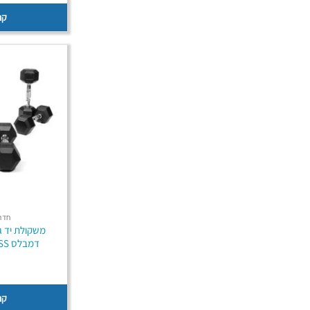
קנ
חדר 
דמבלס B-CORE FITNESS
קנ