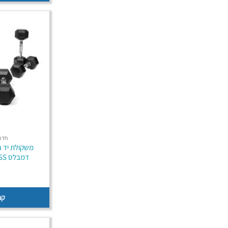
חדר 
דמבלס B-CORE FITNESS
קנ