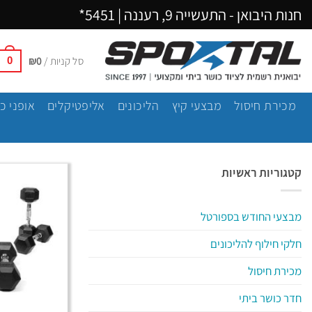
Ski
חנות היבואן - התעשייה 9, רעננה |
5451*
t
conten
סל קניות /
0
₪
0
מכירת חיסול
מבצעי קיץ
הליכונים
אליפטיקלים
אופני כ
קטגוריות ראשיות
מבצעי החודש בספורטל
חלקי חילוף להליכונים
מכירת חיסול
חדר כושר ביתי