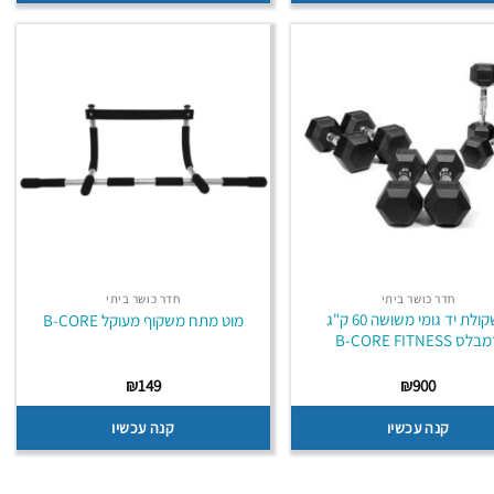
חדר כושר ביתי
חדר כושר ביתי
משקולת יד גומי משושה 60 ק"ג
מוט מתח משקוף מעוקל B-CORE
לס B-CORE FITNESS
₪
149
₪
900
קנה עכשיו
קנה עכשיו