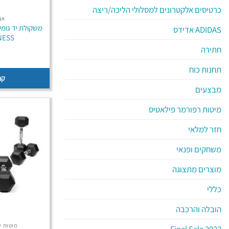
כרטיסים אלקטרונים למסלולי הליכה/ריצה
אב
ADIDAS אדידס
NESS
חתירה
תחנות כוח
קנ
מבצעים
מיטות רפורמר פילאטיס
חזר למלאי
משחקים ופנאי
מוצרים מתצוגה
כללי
הובלה והרכבה
מוטות י
2022 Final Sale