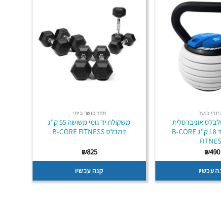
יזרי כושר
חדר כושר ביתי
בלס אוניברסלית
משקולת יד גומי משושה 55 ק"ג
מתכווננת עד 18 ק"ג B-CORE
דמבלס B-CORE FITNESS
FITNE
₪
825
₪
490
ה עכשיו
קנה עכשיו