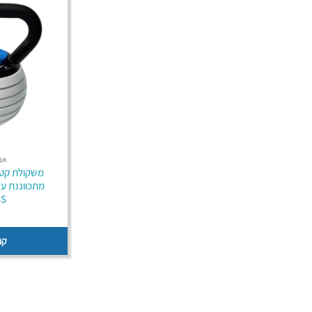
אב
משקולת קטל
SS
קנ