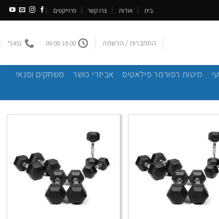
בית
אודות
צרו קשר
פרוייקטים
התחברות / הרשמה
5451*
09:00-18:00
עי
מיטות רפורמר פילאטיס
אביזרי כושר
משחקים ופנאי