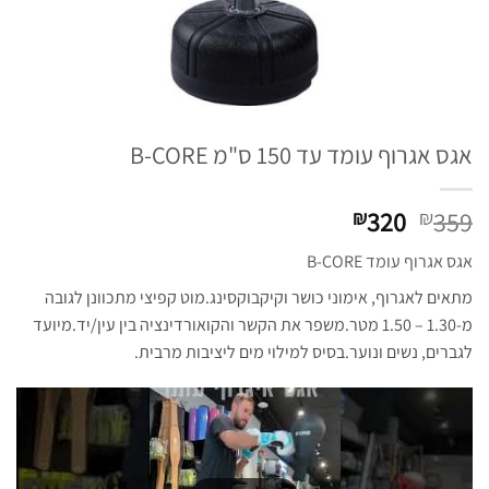
אגס אגרוף עומד עד 150 ס"מ B-CORE
המחיר
המחיר
320
359
₪
₪
המקורי
הנוכחי
אגס אגרוף עומד B-CORE
היה:
הוא:
₪320.
₪359.
מתאים לאגרוף, אימוני כושר וקיקבוקסינג.
מוט קפיצי מתכוונן לגובה
מ-1.30 – 1.50 מטר.
משפר את הקשר והקואורדינציה בין עין/יד.
מיועד
לגברים, נשים ונוער.
בסיס למילוי מים ליציבות מרבית.