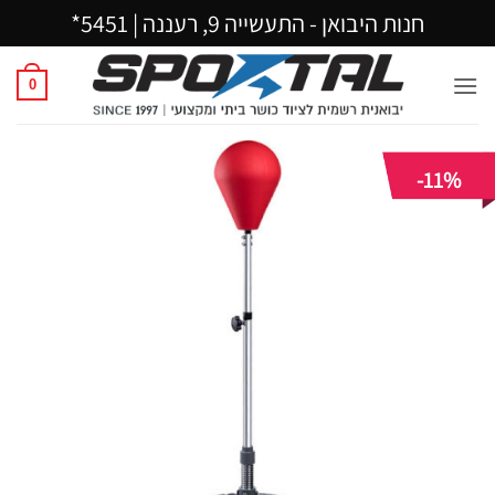
Ski
חנות היבואן - התעשייה 9, רעננה |
5451*
t
conten
0
-11%