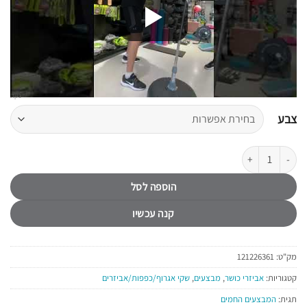
נקה
צבע
כמות של אגס אגרוף עומד עד 150 ס"מ B-CORE
הוספה לסל
קנה עכשיו
מק"ט:
121226361
קטגוריות:
אביזרי כושר
,
מבצעים
,
שקי אגרוף/כפפות/אביזרים
תגית:
המבצעים החמים