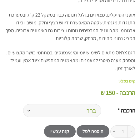
סיבולת לב-ריאה ושרירי הליבה.
אופני הסייקלינג מצוידים בגלגל תנופה כבד במשקל 22 ק"ג ובמערכת
התנגדות מגנטית שקטה המאפשרת דיווש רציף וחלק. מושב וכידון
ארגונומי מתכווננים המבטיחים נוחות ויציבות גם באימונים ארוכים. מסך
המציג נתוני מהירות, מרחק, שרפת קלוריות.
דגם ONYX מתאים לשימוש יומיומי אינטנסיבי במתחמי כושר מקצועיים,
ומספק מענה מיטבי למאמנים ומתאמנים המחפשים ציוד אמין ועמיד
לאורך זמן.
קיים במלאי
הרכבה - 150 ש
הרכבה
*
כמות של אופני כושר סייקלינג מקצועיים B-CORE ONYX
הוספה לסל
קנה עכשיו