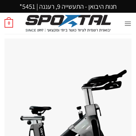
Ski
חנות היבואן - התעשייה 9, רעננה |
5451*
t
conten
0