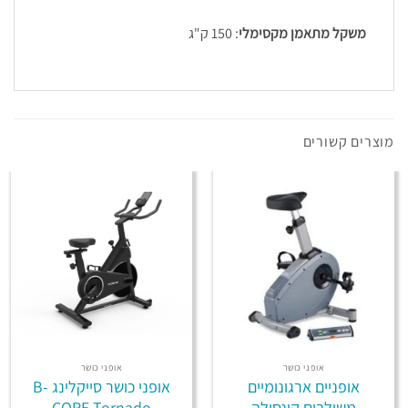
משקל מתאמן מקסימלי
: 150 ק"ג
מוצרים קשורים
אופני כושר
אופני כושר
אופניים ארגונומיים
אופני כושר סייקלינג B-
משולבים קונסולה
CORE Tornado