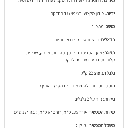
מערכת התנעה
: רצועת הנעה שקטה עם התנגדות מגנטית
ידיות
: כידון מקצועי בציפוי נגד החלקה
מושב
: מתכוונן
פדאלים
: דוושות אלומיניום איכותיות
תצוגה
: מסך המציג נתוני זמן, מהירות, מרחק, שריפת
קלוריות, דופק, סיבובים לדקה
גלגל תנופה
: 22 ק"ג.
התנגדות
: בורר להתאמת רמת הקושי באופן ידני
ניידות
: נייד על 2 גלגלים
מידות המכשיר
: אורך 135 ס"מ, רוחב 67 ס"מ, גובה 134 ס"מ
משקל המכשיר
: 70 ק"ג