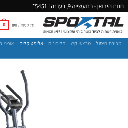
Ski
חנות היבואן - התעשייה 9, רעננה |
5451*
t
conten
סל קניות /
0
₪
0
מכירת חיסול
מבצעי קיץ
הליכונים
אליפטיקלים
אופני כ