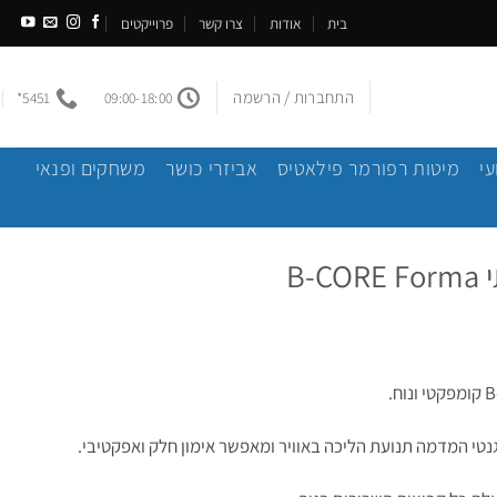
בית
אודות
צרו קשר
פרוייקטים
התחברות / הרשמה
5451*
09:00-18:00
עי
מיטות רפורמר פילאטיס
אביזרי כושר
משחקים ופנאי
B-
נטי המדמה תנועת הליכה באוויר ומאפשר אימון חלק ואפקטיבי.