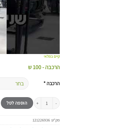
קיים במלאי
הרכבה - 100 ש
הרכבה
*
כמות של אליפטיקל מגנטי ביתי B-CORE Forma
הוספה לסל
מק"ט:
121226936