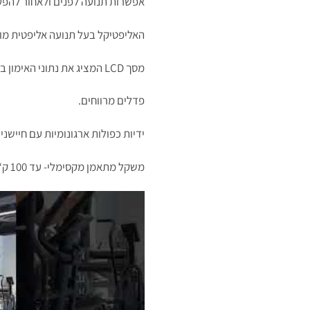
אפשרות תנועה לפנים ולאחור להפע
האליפטיקל בעל תנועה אליפטית מו
מסך LCD המציג את נתוני האימון בזמן אמת.
פדלים מרווחים.
ידיות כפולות ארגונומיות עם חיישנ
משקל מתאמן מקסימלי- עד 100 ק“ג