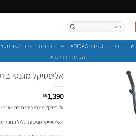
חיפוש
עבור:
ושר
חתירה
אדידס ADIDAS
ציוד כוח ביתי
ציוד כושר מקצו
הקמת חדרי כושר
אליפטיקל מגנטי ביתי CORE Forma
1,390
₪
אליפטיקל מגנטי ביתי מבית B-CORE קומפקטי ונוח.
האליפטיקל מגיע עם גלגל תנופה מג