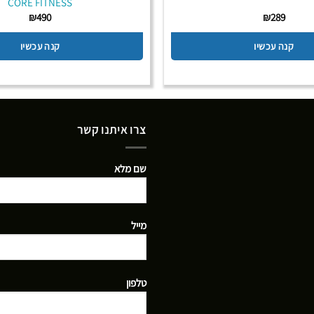
CORE FITNESS
₪
490
₪
289
קנה עכשיו
קנה עכשיו
צרו איתנו קשר
שם מלא
מייל
טלפון