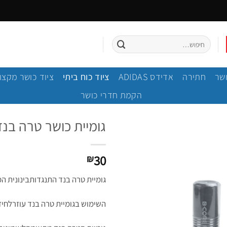
חיפוש
עבור:
ושר
חתירה
אדידס ADIDAS
ציוד כוח ביתי
ציוד כושר מקצוע
הקמת חדרי כושר
גומיית כושר טרה בנד הת
30
₪
גומיית טרה בנד התנגדותבינונית המ
השימוש בגומיית טרה בנד עוזרלחיז