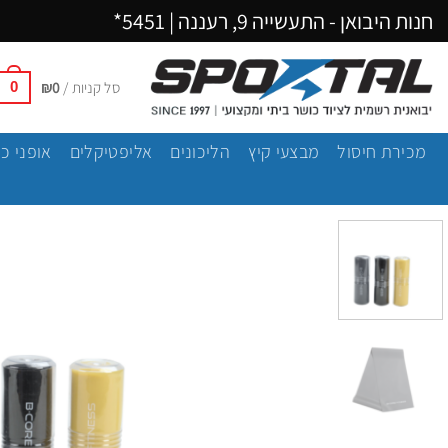
Ski
חנות היבואן - התעשייה 9, רעננה |
5451*
t
conten
סל קניות /
0
₪
0
מכירת חיסול
מבצעי קיץ
הליכונים
אליפטיקלים
אופני כ