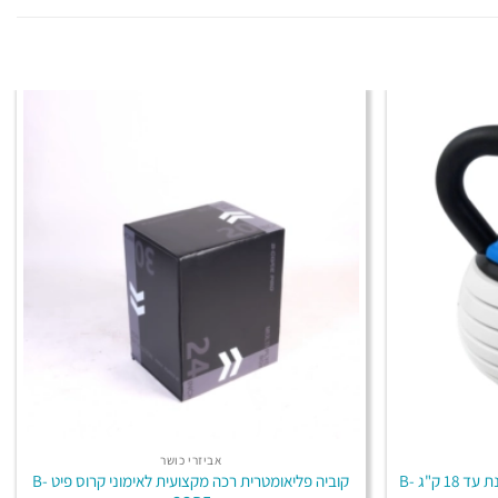
אביזרי כושר
משקולת קטלבלס אוניברסלית מתכווננת עד 18 ק"ג B-
קוביה פליאומטרית רכה מקצועית לאימוני קרוס פיט B-