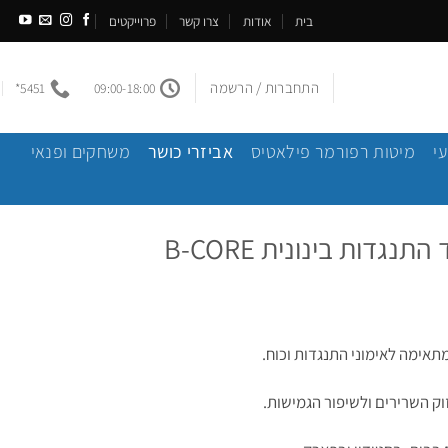
בית
אודות
צרו קשר
פרוייקטים
התחברות / הרשמה
5451*
09:00-18:00
י
מיטות רפורמר פילאטיס
אביזרי כושר
משחקים ופנאי
נגדות בינונית B-CORE
תאימה לאימוני התנגדות וכוח
.
וק השרירים ולשיפור הגמישות
.