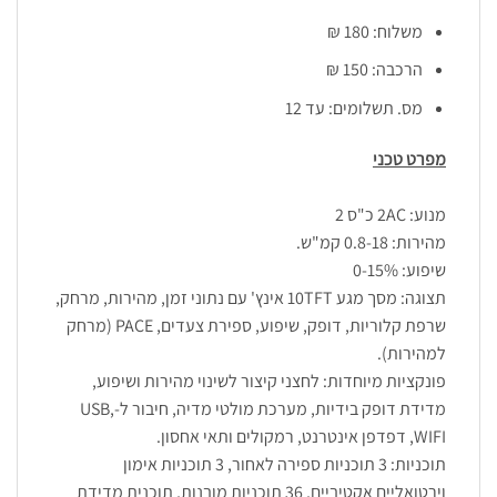
משלוח: 180 ₪
הרכבה: 150 ₪
מס. תשלומים: עד 12
מפרט טכני
מנוע: 2AC כ"ס 2
מהירות: 0.8-18 קמ"ש.
שיפוע: 0-15%
תצוגה: מסך מגע 10TFT אינץ' עם נתוני זמן, מהירות, מרחק,
שרפת קלוריות, דופק, שיפוע, ספירת צעדים, PACE (מרחק
למהירות).
פונקציות מיוחדות: לחצני קיצור לשינוי מהירות ושיפוע,
מדידת דופק בידיות, מערכת מולטי מדיה, חיבור ל-USB,
WIFI, דפדפן אינטרנט, רמקולים ותאי אחסון.
תוכניות: 3 תוכניות ספירה לאחור, 3 תוכניות אימון
וירטואליים אקטיביים, 36 תוכניות מובנות, תוכנית מדידת