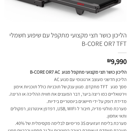
הליכון כושר חצי מקצועי מתקפל עם שיפוע חשמלי
B-CORE OR7 TFT
9,990
₪
הליכון כושר חצי מקצועי מתקפל מנוע
B-CORE OR7 AC
הליכון חדשני מעוצב ארגונומי עם מנוע AC
מסך מגע TFT מתקדם. מגוון ענק של תוכניות כולל תוכניות אימון
וירטואליים כמו ריצה ביער, דבר המעצים את חווית ההליכה או הריצה.
מדידת דופק על ידי חיישנים ביומטריים בידיות.
מערכת מולטי מדיה, חיבור ל-USB, WIFI, דפדפן אינטרנט, רמקולים
ותאי אחסון.
מערכת בלימת זעזועים 3S פרימיום לבלימה מקסימלית של 40%.
מערכת מיוחדת זו שומרת בצורה המיטבית על גב תחתון וברכיים מפני