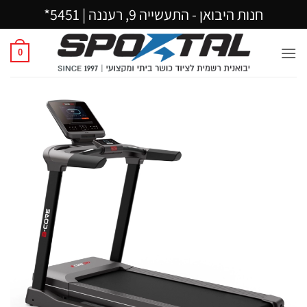
Ski
חנות היבואן - התעשייה 9, רעננה |
5451*
t
conten
0