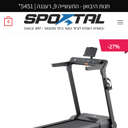
Ski
חנות היבואן - התעשייה 9, רעננה |
5451*
t
conten
0
-27%