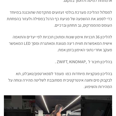
או מתחת למיטה ולחסוך במקום.
למסלול ההליכה מערכת בולמי זעזועים מתקדמת שתוכננה במיוחד
כדי לספוג את ההשפעה של פגיעת כף הרגל במסילה ולעזור בהפחתת
העומס מהמפרקים, גב תחתון וברכיים.
להליכון 36 תכניות אימון שונות ומתוכן תכניות לפי יעדים והתאמה
אישית המאפשרות חווית ריצה מגוונת ומאתגרת ומסך LED המאפשר
מעקב אחרי נתוני האימון בזמן אמת.
בהליכון חיבור ל ,ZWIFT, KINOMAP .
בהליכון פונקציות מיוחדות כמו מעמד לסמארטפון/טאבלט, תא
לבקבוק מים וחוגה אינטרקטיבית מסתובבת לשליטה מהירה ונוחה על
המהירות והשיפוע.