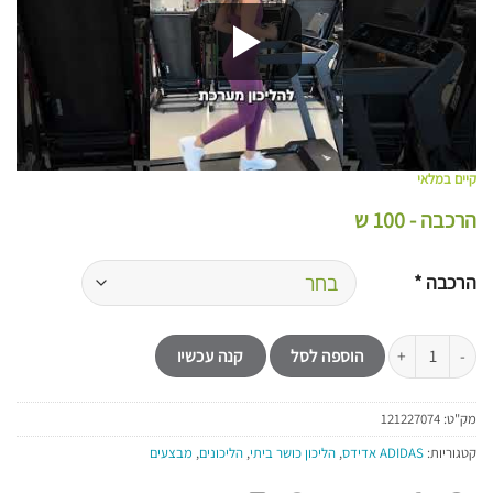
קיים במלאי
הרכבה - 100 ש
הרכבה
*
כמות של הליכון כושר ביתי ADIDAS מתקפל עם שיפוע חשמלי T-24c
הוספה לסל
קנה עכשיו
מק"ט:
121227074
קטגוריות:
ADIDAS אדידס
,
הליכון כושר ביתי
,
הליכונים
,
מבצעים