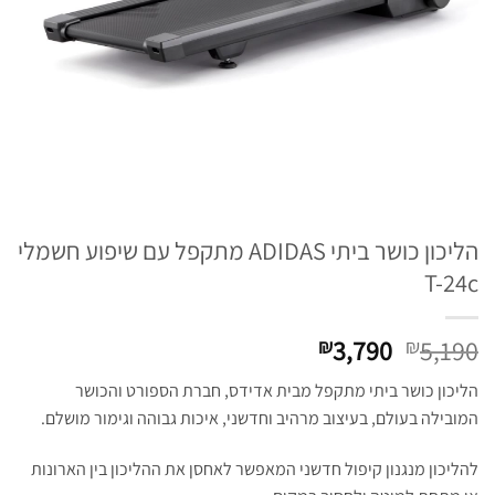
הליכון כושר ביתי ADIDAS מתקפל עם שיפוע חשמלי
T-24c
המחיר
המחיר
3,790
5,190
₪
₪
המקורי
הנוכחי
הליכון כושר ביתי מתקפל מבית אדידס, חברת הספורט והכושר
היה:
הוא:
המובילה בעולם, בעיצוב מרהיב וחדשני, איכות גבוהה וגימור מושלם.
₪3,790.
₪5,190.
להליכון מנגנון קיפול חדשני המאפשר לאחסן את ההליכון בין הארונות