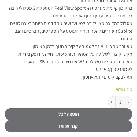
Facebook, Twitter ו-Chrome.
בהליכון קיימת מערכת ה- Real View Sport המספקת 3 מסלולי ריצה
ציוריים להוספת עניין וגיוון באימונים הביתיים.
מסלול ההליכה מצוייד בבולמי זעזועים מתקדמים ביותר בטכנולוגיית
Sublite העוזרים להפחית את העומס על המפרקים, הברכיים והגב
התחתון.
מאוורר מתכוונן עוזר לשמור על קירור הגוף בזמן האימון.
מקשי קיצור לשליטה על המהירות והשיפוע+ חיישני דופק בידיות
מערכת רמקולים משולבת W5 עם חיבור ל aux ולUSB ומעמד
לסמארטפון/טאבלט
תא לבקבוק מים+ תא אחסון
קיים במלאי
כמות של הליכון כושר עם שיפוע REEBOK SL8.0 (AC)
הוספה לסל
קנה עכשיו