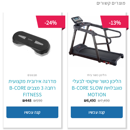
מוצרים קשורים
-24%
-13%
הליכון כושר ביתי
מבצעים
הליכון כושר שיקומי לבעלי
מדרגה אירובית מקצועית
מוגבלויות B-CORE SLOW
רחבה 3 מצבים B-CORE
FITNESS
MOTION
המחיר
המחיר
המחיר
המחיר
₪
448
₪
590
₪
6,490
₪
7,490
המקורי
הנוכחי
המקורי
הנוכחי
היה:
הוא:
היה:
הוא:
₪448.
₪590.
₪6,490.
₪7,490.
קנה עכשיו
קנה עכשיו