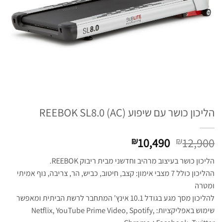
הליכון כושר עם שיפוע REEBOK SL8.0 (AC)
המחיר
המחיר
10,490
12,900
₪
₪
המקורי
הנוכחי
הליכון כושר בעיצוב מרהיב וחדשני מבית ריבוק REEBOK.
היה:
הוא:
ההליכון כולל 7 מצבי אימון: קצב, חיטוב, כביש, הר, צריבה, נוף אמיתי
₪10,490.
₪12,900.
ומטרה
להליכון מסך מגע בגודל 10.1 אינץ' המתחבר לרשת הביתית ומאפשר
שימוש באפליקציות: Netflix, YouTube Prime Video, Spotify,