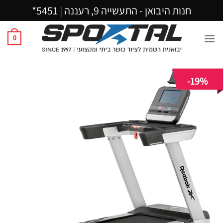
Ski
חנות היבואן - התעשייה 9, רעננה |
5451*
t
conten
0
-19%