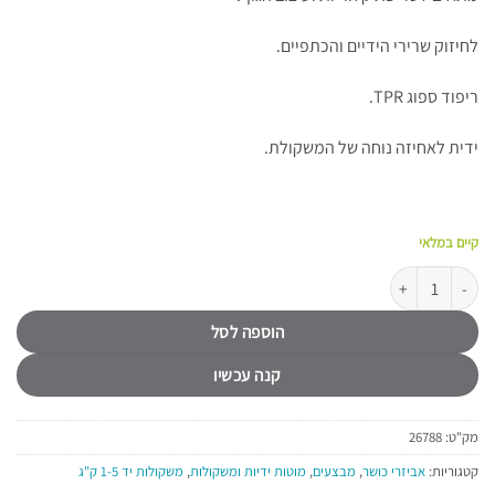
לחיזוק שרירי הידיים והכתפיים.
ריפוד ספוג TPR.
ידית לאחיזה נוחה של המשקולת.
קיים במלאי
כמות של משקולות יד רכות 1 ק"ג (זוג) ALEX
הוספה לסל
קנה עכשיו
מק"ט:
26788
קטגוריות:
אביזרי כושר
,
מבצעים
,
מוטות ידיות ומשקולות
,
משקולות יד 1-5 ק"ג