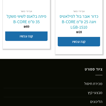
אביזרי כושר
אביזרי כושר
כדור אובר בול לפילאטיס
פיתה בלאנס לשיווי משקל
ויוגה 25 ס"מ B-CORE
35 ס"מ B-CORE
LGB-1510
₪
89
₪
28
קנה עכשיו
קנה עכשיו
ציוד ספורט
מכירת חיסול
מבצעי קיץ
הליכונים