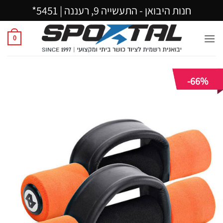
Ski
חנות היבואן - התעשייה 9, רעננה |
5451*
t
conten
0
-66%