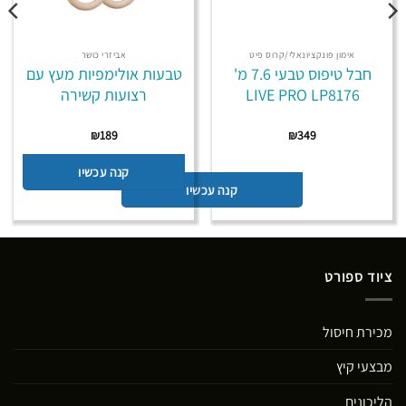
אימון פונקציונאלי/קרוס פיט
אביזרי כושר
חבל טיפוס טבעי 7.6 מ'
טבעות אולימפיות מעץ עם
LIVE PRO LP8176
רצועות קשירה
₪
189
₪
349
קנה עכשיו
קנה עכשיו
ציוד ספורט
מכירת חיסול
מבצעי קיץ
הליכונים