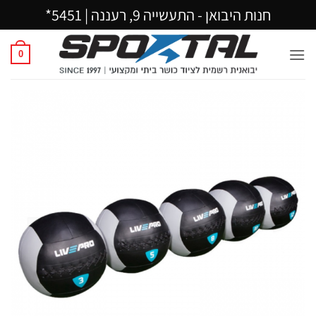
Ski
חנות היבואן - התעשייה 9, רעננה |
5451*
t
conten
0