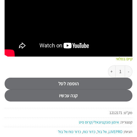
קיים במלאי
כמות של כדור כוח וול בול 10 ק"ג LIVE PRO LP8100-10
הוספה לסל
קנה עכשיו
מק"ט:
1212171
קטגוריה:
אימון פונקציונאלי/קרוס פיט
תגיות:
LIVEPRO
,
וול בול
,
כדור כוח
,
כדור כוח וול בול