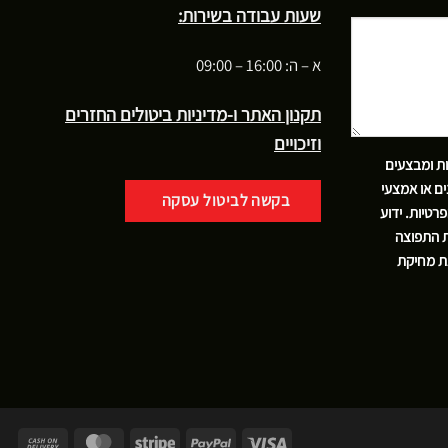
שעות עבודה בשירות:
א – ה: 16:00 – 09:00
תקנון האתר ו-מדיניות ביטולים החזרים
וזיכויים
ות ומבצעים
ם או אמצעי
בקשה לביטול עסקה
פרטיות
. ידוע
ת התפוצה
את מחיקת
Cash
MasterCard
Stripe
PayPal
Visa