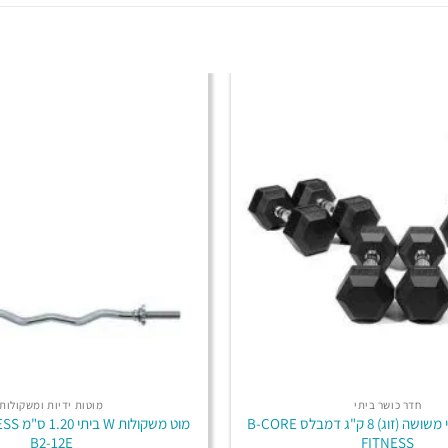
חדר כושר ביתי
מוטות ידיות ומשקולות
משקולת יד גומי משושה (זוג) 8 ק"ג דמבלס B-CORE
מוט משקו
B2-12E
FITNESS