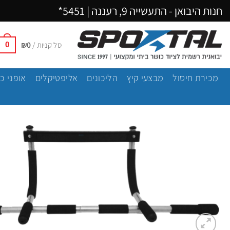
Ski
חנות היבואן - התעשייה 9, רעננה |
5451*
t
conten
סל קניות /
0
₪
0
מכירת חיסול
מבצעי קיץ
הליכונים
אליפטיקלים
אופני כ