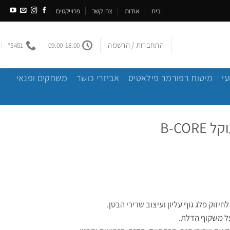
בית
אודות
צרו קשר
פרוייקטים
התחברות / הרשמה
5451*
09:00-18:00
עי
מיטות רפורמר פילאטיס
אביזרי כושר
משחקים ופנאי
B-CO
זוק פלג גוף עליון ועיצוב שרירי הבטן.
ל משקוף הדלת.