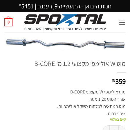
Ski
חנות היבואן - התעשייה 9, רעננה |
5451*
t
conten
0
מוט W אולימפי מקצועי 1.2 מ' B-CORE
359
₪
מוט אולימפי W מקצועי B-CORE
אורך המוט 1.20 מטר.
מוט המתאים לצלחות משקל אולימפיות.
ציפוי כרום .
קיים במלאי
כמות של מוט W אולימפי מקצועי 1.2 מ' B-CORE