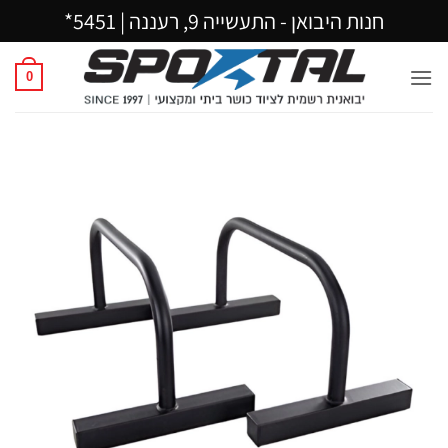
Ski
חנות היבואן - התעשייה 9, רעננה |
5451*
t
conten
0