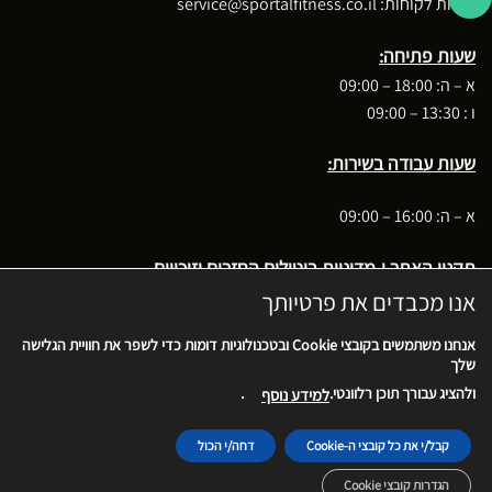
שירות לקוחות:
service@sportalfitness.co.il
שעות פתיחה:
א – ה: 18:00 – 09:00
ו : 13:30 – 09:00
שעות עבודה בשירות:
א – ה: 16:00 – 09:00
תקנון האתר ו-מדיניות ביטולים החזרים וזיכויים
אנו מכבדים את פרטיותך
בקשה לביטול עסקה
אנחנו משתמשים בקובצי
Cookie
ובטכנולוגיות דומות כדי לשפר את חוויית הגלישה
שלך
.
ולהציג עבורך תוכן רלוונטי.
למידע נוסף
Cash
MasterCard
Stripe
PayPal
Visa
On
קבל/י את כל קובצי ה-Cookie
דחה/י הכול
בית
אודות
צרו קשר
פרוייקטים
Delivery
הגדרות קובצי Cookie
ספורטל ציוד ספורט2026 ©