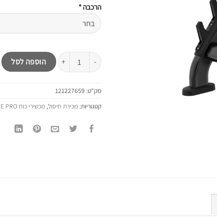
הרכבה
*
כמות של ספת כושר ליד קדמית מקצועית ORE PRO ARM CUAL BH44
הוספה לסל
מק"ט:
121227659
קטגוריות:
מכירת חיסול
,
מכשירי כוח B-CORE PRO