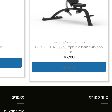
אימון פונקציונאלי/קרוס פיט
ספת כושר מתכווננת מקצועית B-CORE FITNESS
בודי ב
ZEUS
₪
2,990
קנה עכשיו
ציוד ספורט
מאמרים
מידע מקצועי