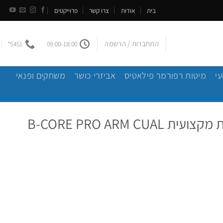
בית
אודות
צרו קשר
פרוייקטים
התחברות / הרשמה
5451*
09:00-18:00
עי
מיטות רפורמר פילאטיס
אביזרי כושר
משחקים ופנאי
ספת כושר ליד קדמית מקצועית B-CORE PRO ARM CUAL