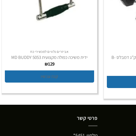
אביזרים נלווים למכשירי כח
משקולת יד גומי משושה (זוג) 17.5 ק"ג דמבלס B-
ידית משיכה כפולה מקצועית MD BUDDY 5053
₪
129
קנה עכשיו
פרטי קשר
טלפון:
5451*