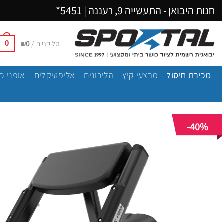
Ski
חנות היבואן - התעשייה 9, רעננה |
5451*
t
conten
סל קניות /
0
₪
0
מכירת חיסול
מבצעי קיץ
הליכונים
אליפטיקלים
אופני כ
-40%