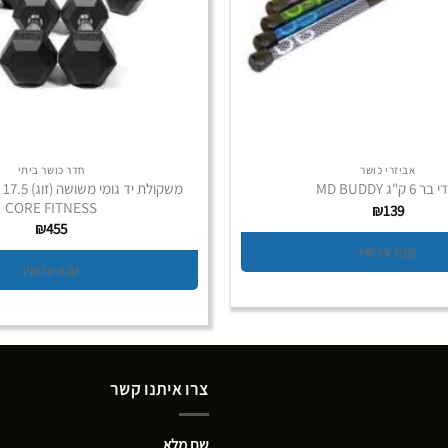
אביזרי כושר
חדר כושר ביתי
ר 6 ק"ג MD BUDDY
CORE FITNESS
₪
139
₪
455
קנה עכשיו
קנה עכשיו
צרו איתנו קשר
שם מלא