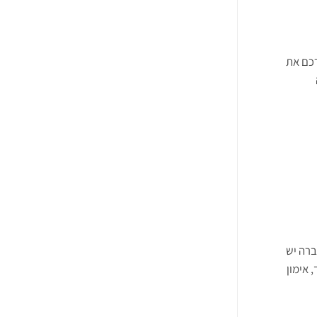
רכם את
 בשוק כבר למעלה מ35 שנה. לחברה יש
 אימון