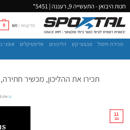
Ski
חנות היבואן - התעשייה 9, רעננה |
5451*
t
conten
סל קניות /
0
₪
0
מכירת חיסול
מבצעי קיץ
הליכונים
אליפטיקלים
אופני כ
תכירו את ההליכון, מכשיר חתירה, אופ
11 בנובמבר 2018
D ON
11
נוב