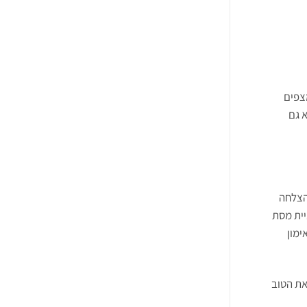
מצפים
א גם
הצלחה
יית מסת
ימון
את הטוב