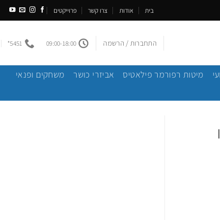
בית
אודות
צרו קשר
פרוייקטים
התחברות / הרשמה
5451*
09:00-18:00
עי
מיטות רפורמר פילאטיס
אביזרי כושר
משחקים ופנאי