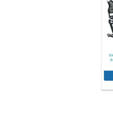
עם
יר
חי
₪1,