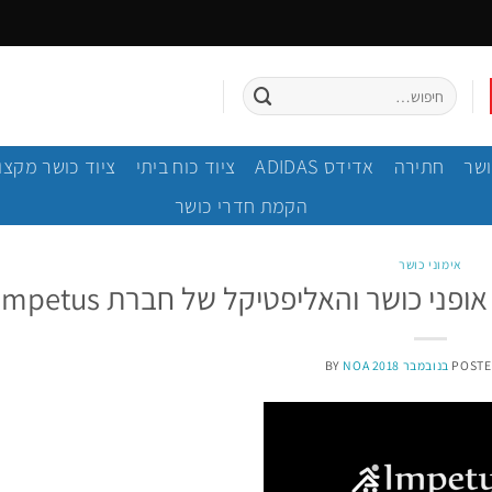
חיפוש
עבור:
ושר
חתירה
אדידס ADIDAS
ציוד כוח ביתי
ציוד כושר מקצו
הקמת חדרי כושר
אימוני כושר
ני כושר והאליפטיקל של חברת Impetus
BY
NOA
POSTE