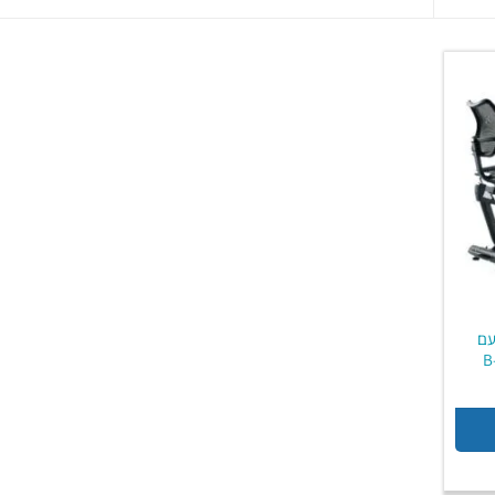
עם
יר
חי
₪1,