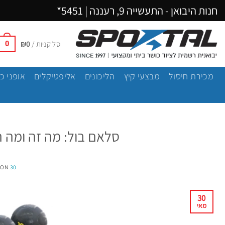
Ski
חנות היבואן - התעשייה 9, רעננה |
5451*
t
conten
סל קניות /
0
₪
0
מכירת חיסול
מבצעי קיץ
הליכונים
אליפטיקלים
אופני כ
סלאם בול: מה זה ומה ה
30 במאי 2021
 ON
30
מאי