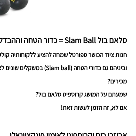
סלאם בול Slam Ball = כדור הטחה וההבדל בינו לבין כדור כוח POWERBALL / WALL BALL
חנות ציוד הכושר ספורטל שמחה להציע ללקוחותיה קולקציה נה
וביניהם גם כדורי הטחה (Slam ball) במשקלים שונים לאימוני כוח.
מכירים?
שמעתם על המושג קרוספיט ‏סלאם בול?
אם לא, זה הזמן לעשות זאת!
אביזרי כוח וקרוספיט לאימון פונקציונאלי