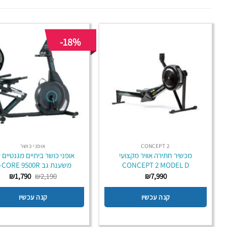
-18%
CONCEPT 2
אופני כושר
מכשיר חתירה אוויר מקצועי
אופני כושר ביתיים מגנטיים 
CONCEPT 2 MODEL D
משענת גב B-CORE 9500R
המחיר
המח
₪
1,790
₪
2,190
₪
7,990
המקורי
הנוכ
היה:
הוא:
קנה עכשיו
קנה עכשיו
790.
₪2,190.