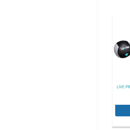
וח וול בול 5 ק"ג LIVE PRO