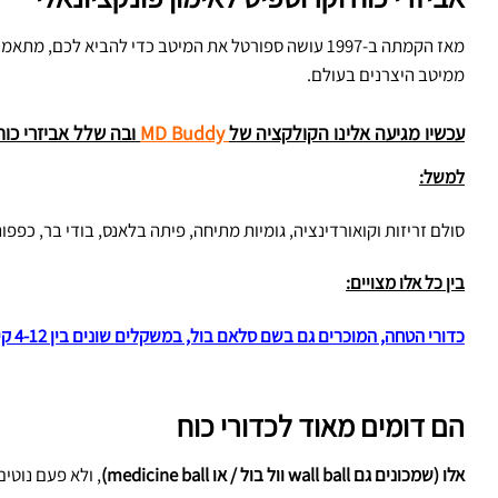
מאז הקמתה ב-1997 עושה ספורטל את המיטב כדי להביא ל
ממיטב היצרנים בעולם.
עכשיו מגיעה אלינו הקולקציה של
MD Buddy
ובה שלל אביזרי כוח,
למשל:
סולם זריזות וקואורדינציה, גומיות מתיחה, פיתה בלאנס, בודי בר, כפפו
בין כל אלו מצויים:
כדורי הטחה, המוכרים גם בשם סלאם בול, במשקלים שונים בין 4-12 קילו.
הם דומים מאוד לכדורי כוח
אלו (שמכונים גם wall ball וול בול / או medicine ball)
, ולא פעם נוטי