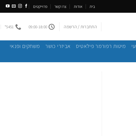
בית
אודות
צרו קשר
פרוייקטים
התחברות / הרשמה
5451*
09:00-18:00
עי
מיטות רפורמר פילאטיס
אביזרי כושר
משחקים ופנאי