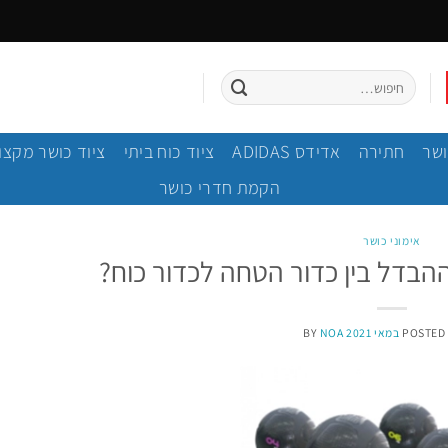
חיפוש
עבור:
ושר
חתירה
אדידס ADIDAS
ציוד כוח ביתי
ציוד כושר מקצו
הקמת חדרי כושר
אימוני כושר
הבדל בין כדור הטחה לכדור כוח?
BY
NOA
POSTED