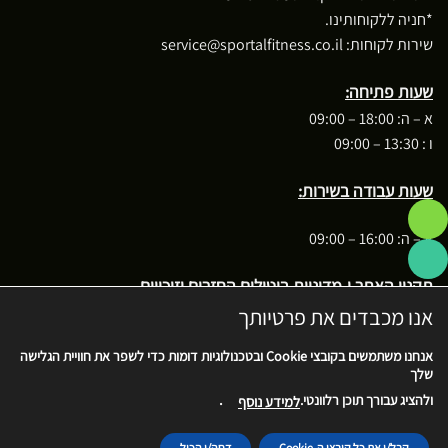
*חניה ללקוחותינו.
שירות לקוחות:
service@sportalfitness.co.il
שעות פתיחה:
א – ה: 18:00 – 09:00
ו : 13:30 – 09:00
שעות עבודה בשירות:
א – ה: 16:00 – 09:00
תקנון האתר ו-מדיניות ביטולים החזרים וזיכויים
אנו מכבדים את פרטיותך
בקשה לביטול עסקה
אנחנו משתמשים בקובצי
Cookie
ובטכנולוגיות דומות כדי לשפר את חוויית הגלישה
שלך
.
ולהציג עבורך תוכן רלוונטי.
למידע נוסף
Cash
MasterCard
Stripe
PayPal
Visa
On
קבל/י את כל קובצי ה-Cookie
דחה/י הכול