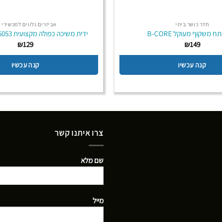
חדר כושר ביתי
אביזרים נלווים למכשירי 
 משקוף מעוקל B-CORE
ידית משיכה כפולה מקצועית MD BUDDY 5053
₪
129
₪
149
קנה עכשיו
קנה עכשיו
צרו איתנו קשר
שם מלא
מייל