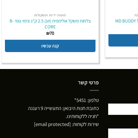
כח
מוטות ידיות ומשקולות
צלחות משקל אולימפית (זוג) 2.5 ק"ג ציפוי גומי B-
CORE
₪
70
קנה עכשיו
פרטי קשר
טלפון:
5451*
כתובת חנות היבואן: התעשייה 9 רעננה
*חניה ללקוחותינו.
שירות לקוחות:
[email protected]