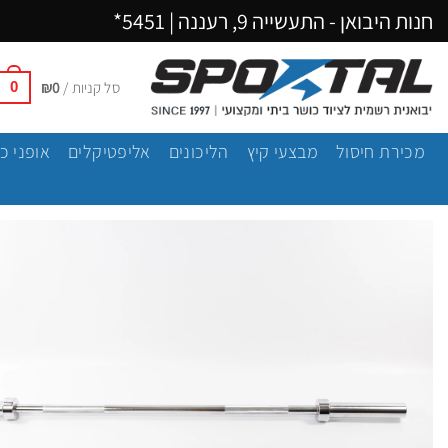
Ski
חנות היבואן - התעשייה 9, רעננה |
5451*
t
conten
סל קניות /
0
₪
0
מכירת חיסול
מבצעי קיץ
הליכונים
אליפטיקלים
אופני כ