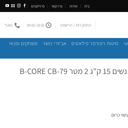
בית
אודות
צרו קשר
פרוייקטים
התחברות / הרשמה
5451*
09:00-18:00
עי
מיטות רפורמר פילאטיס
אביזרי כושר
משחקים ופנאי
B-CORE CB-7