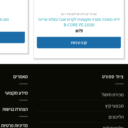
אביזרים נלווים למכשירי כח
ידית משיכה סגורה מקצועית לקרוס אובר/מולטי טריינר
מוט מתח
B-CORE PZ-21020
₪
79
קנה עכשיו
ציוד ספורט
מאמרים
מידע מקצועי
מכירת חיסול
מבצעי קיץ
הצהרת נגישות
הליכונים
מדיניות פרטיות
אליפטיקלים