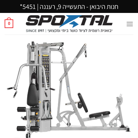
Ski
חנות היבואן - התעשייה 9, רעננה |
5451*
t
conten
0