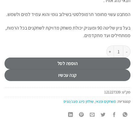
תנאי מזג אוויר.
המחבט עשוי מחומר תרמופלסטי בשילוב גומי והוא עמיד למים ולשמש.
בעל ציון שליטה 90 ומעניק יכולת משחק מדויקת לשחקנים בכל הרמות,
ממתחילים ועד מתקדמים.
כמות של מחבט פינג פונג חוץ מקצועי שחור PACIFIX PARK 5011
הוספה לסל
קנה עכשיו
מק"ט:
121227339
קטגוריות:
משחקים ופנאי
,
שולחן פינג פונג/טניס