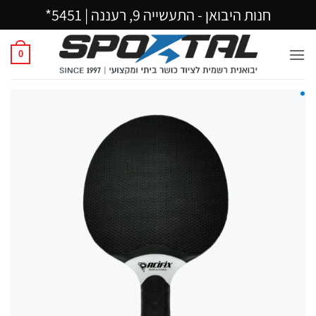
Ski
חנות היבואן - התעשייה 9, רעננה |
5451*
t
conten
0