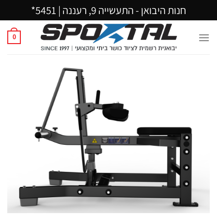
Ski
חנות היבואן - התעשייה 9, רעננה |
5451*
t
conten
0