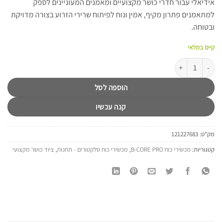
אידיאלי עבור חדרי כושר מקצועיים ומאמנים המעוניינים לספק
למתאמנים פתרון מקיף, אמין ונוח לפיתוח שרירי הזרוע בצורה מדויקת
ובטוחה.
קיים במלאי
כמות של מכשיר כפיפת מרפקים מקצועי B-CORE PRO U2087C Camber Curl
הוספה לסל
קנה עכשיו
מק"ט:
121227683
קטגוריות:
מכשירי כוח B-CORE PRO
,
מכשירי כוח סלקטורים - תחנות
,
ציוד כושר מקצועי