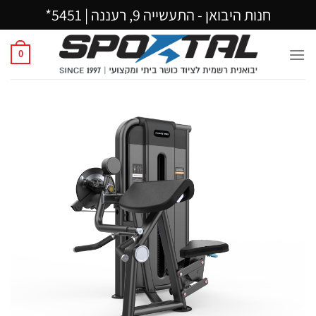
Ski
חנות היבואן - התעשייה 9, רעננה |
5451*
t
conten
0