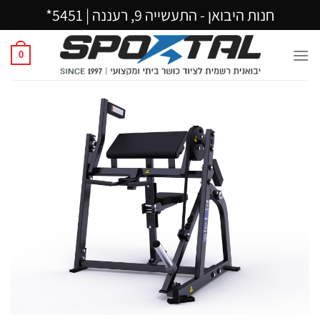
Ski
חנות היבואן - התעשייה 9, רעננה |
5451*
t
conten
0