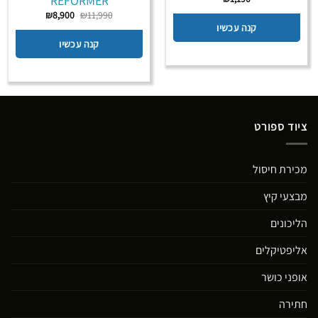
REFORMER
המחיר
המחיר
₪
8,900
₪
11,990
המקורי
הנוכחי
קנה עכשיו
היה:
הוא:
₪8,900.
₪11,990.
קנה עכשיו
ציוד ספורט
מכירת חיסול
מבצעי קיץ
הליכונים
אליפטיקלים
אופני כושר
חתירה