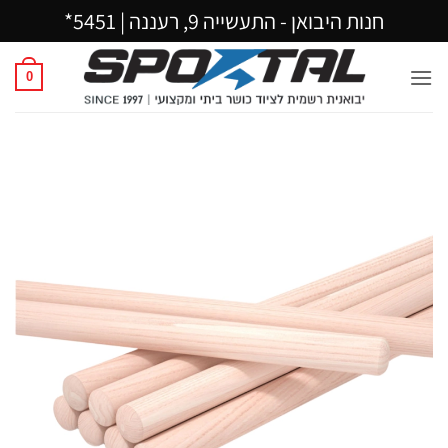
Ski
חנות היבואן - התעשייה 9, רעננה |
5451*
t
conten
0