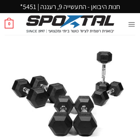
Ski
חנות היבואן - התעשייה 9, רעננה |
5451*
t
conten
0