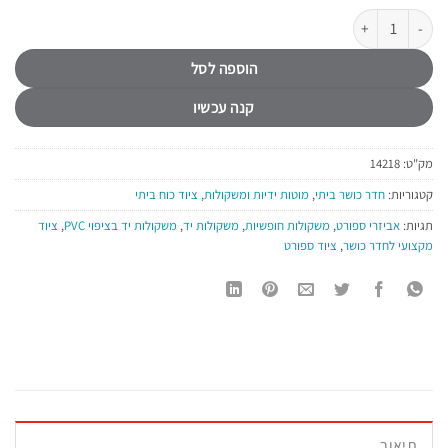
כמות של משקולת יד גומי משושה 25 ק"ג דמבלס B-CORE FITNESS
הוספה לסל
קנה עכשיו
מק"ט:
14218
קטגוריות:
חדר כושר ביתי
,
מוטות ידיות ומשקולות
,
ציוד כוח ביתי
תגיות:
אביזרי ספורט
,
משקולות חופשיות
,
משקולות יד
,
משקולות יד בציפוי PVC
,
ציוד
מקצועי לחדר כושר
,
ציוד ספורט
תיאור