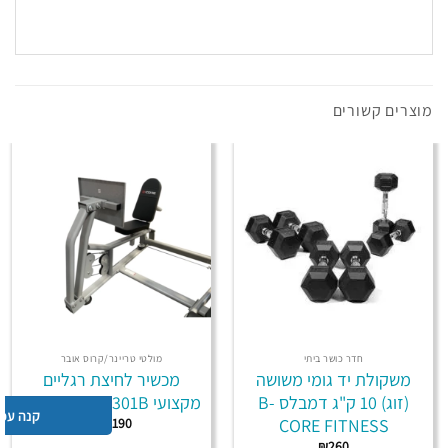
מוצרים קשורים
חדר כושר ביתי
מולטי טריינר/קרוס אובר
משקולת יד גומי משושה
מכשיר לחיצת רגליים
(זוג) 10 ק"ג דמבלס B-
מקצועי B-CORE TO-301B
קנה עכש
CORE FITNESS
₪
2,190
₪
260