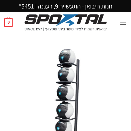
Ski
חנות היבואן - התעשייה 9, רעננה |
5451*
t
conten
0