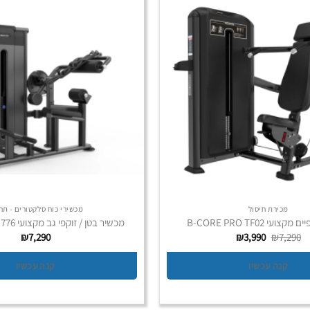
מכירת חיסול
מכשירי כוח סלקטורים - תח
עי B-CORE PRO TF02
מכשיר בטן / זוקפי גב מקצועי USAEON GS-776
המחיר
המחיר
₪
7,290
₪
3,990
₪
7,290
המקורי
הנוכחי
היה:
הוא:
קנה עכשיו
קנה עכשיו
₪3,990.
₪7,290.