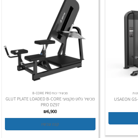
נות
מכשירי כוח B-CORE PRO
מכשיר גלוט מקצועי GLUT PLATE LOADED B-CORE
PRO DZ97
₪
6,900
קנה עכשיו