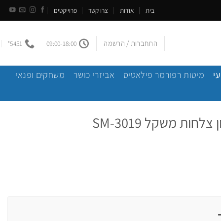
בית
אודות
צרו קשר
פרוייקטים
התחברות / הרשמה
5451*
09:00-18:00
עי
מיטות רפורמר פילאטיס
אביזרי כושר
משחקים ופנאי
חות משקל SM-3019