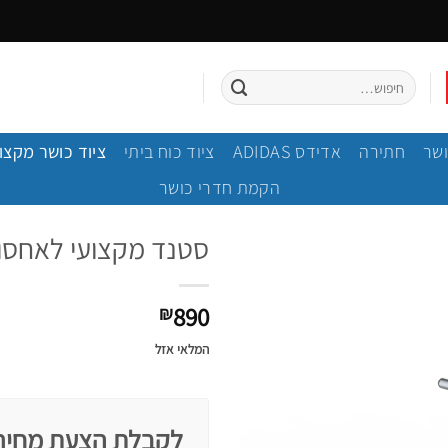
חיפוש
עבור:
ושר
חתירה
אדידס ADIDAS
ציוד כוח ביתי
ציוד כושר מקצו
הקמת חדרי כושר
סטנד מקצועי לאחסון צל
890
₪
המלאי אזל
לקבלת הצעת מחיר