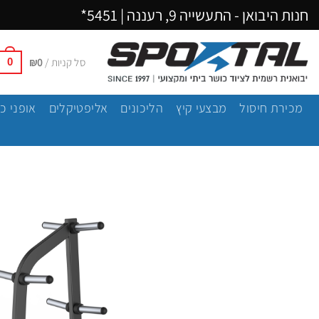
Ski
חנות היבואן - התעשייה 9, רעננה |
5451*
t
conten
סל קניות /
0
₪
0
מכירת חיסול
מבצעי קיץ
הליכונים
אליפטיקלים
אופני כ