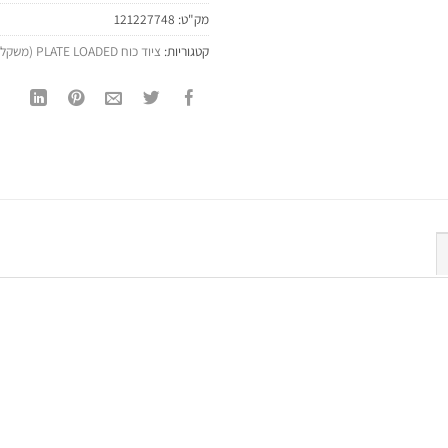
מק"ט:
121227748
קטגוריות:
ציוד כוח PLATE LOADED (משקל חופשי פלייט לודד) - תחנות