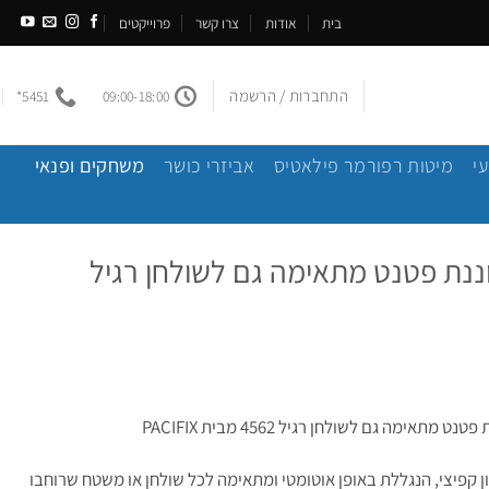
בית
אודות
צרו קשר
פרוייקטים
התחברות / הרשמה
5451*
09:00-18:00
י
מיטות רפורמר פילאטיס
אביזרי כושר
משחקים ופנאי
וננת פטנט מתאימה גם לשולחן רגיל
אימה גם לשולחן רגיל 4562 מבית PACIFIX
ן קפיצי, הנגללת באופן אוטומטי ומתאימה לכל שולחן או משטח שרוחבו