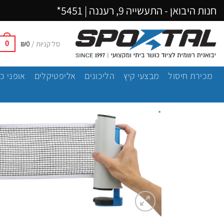
Ski
חנות היבואן - התעשייה 9, רעננה |
5451*
t
conten
סל קניות /
0
₪
0
מכירת חיסול
מבצעי קיץ
הליכונים
אליפטיקלים
אופני כ