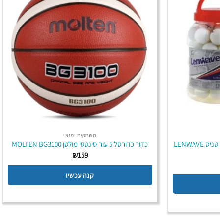
משחקים ופנאי
דלי 60 כדורי פינג פונג 1 כוכב לשולחן טניס LENWAVE
כדור כדורסל 5 עור סינטטי מולטן MOLTEN BG3100
₪
159
קנה עכשיו