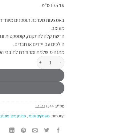
עד 175 ס"מ.
באמצעות מערכת תופסנים מיוחדת נ
מעוצב.
הרשת קלה להתקנה, קומפקטית ונוחה
הולכים עם ילדים או חברים.
מתנה מושלמת ומהודרת לחובבי ה
כמות של רשת פינג פונג מתכווננת פטנט מתאימה
מק"ט:
121227344
קטגוריות:
משחקים ופנאי
,
שולחן פינג פונג/ט