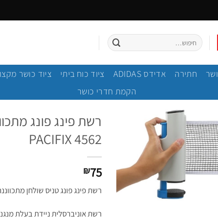
חיפוש
עבור:
ושר
חתירה
אדידס ADIDAS
ציוד כוח ביתי
ציוד כושר מקצוע
הקמת חדרי כושר
רשת פינג פונג מתכו
PACIFIX 4562
75
₪
רשת פינג פונג טניס שולחן מתכווננת פטנט מת
רשת אוניברסלית ניידת בעלת מנגנו