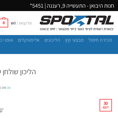
Ski
חנות היבואן - התעשייה 9, רעננה |
5451*
t
conten
סל קניות /
0
₪
0
מכירת חיסול
מבצעי קיץ
הליכונים
אליפטיקלים
אופני כ
הליכון שולחן
30 בדצמבר 2013
D ON
30
דצמ