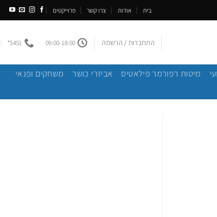
בית
אודות
צרו קשר
פרוייקטים
התחברות / הרשמה
5451*
09:00-18:00
עי
מיטות רפורמר פילאטיס
אביזרי כושר
משחקים ופנאי