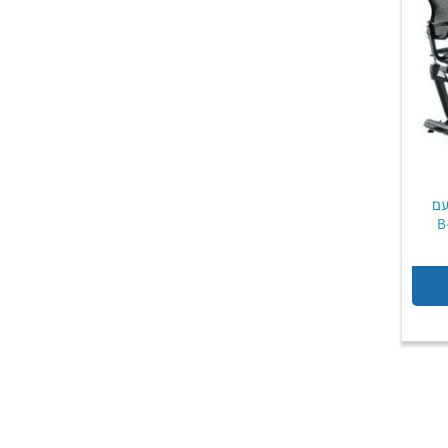
עם
יר
חי
₪1,