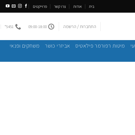
בית
אודות
צרו קשר
פרוייקטים
התחברות / הרשמה
5451*
09:00-18:00
עי
מיטות רפורמר פילאטיס
אביזרי כושר
משחקים ופנאי