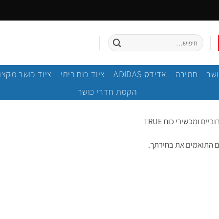
חיפוש
עבור:
ושר
חתירה
אדידס ADIDAS
ציוד כוח ביתי
ציוד כושר מקצו
הקמת חדרי כושר
יים ומכשירי כוח TRUE
ם התואמים את בחירתך.