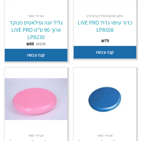
אימון פונקציונאלי/קרוס פיט
אביזרי כושר
כדור עיסוי גדול LIVE PRO
גליל יוגה ופילאטיס מנוקד
LP8508
ארוך 90 ס"מ LIVE PRO
LP8230
₪
79
המחיר
המחיר
₪
88
₪
139
המקורי
הנוכחי
היה:
הוא:
קנה עכשיו
קנה עכשיו
₪88.
₪139.
אביזרי כושר
אביזרי כושר