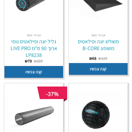
אביזרי כושר
אביזרי כושר
משולש יוגה ופילאטיס
גליל יוגה ופילאטיס גומי
משופע B-CORE
ארוך 90 ס"מ LIVE PRO
LP8238
המחיר
המחיר
₪
68
₪
129
המחיר
המחיר
₪
78
₪
109
המקורי
הנוכחי
המקורי
הנוכחי
היה:
הוא:
היה:
הוא:
קנה עכשיו
₪68.
₪129.
קנה עכשיו
₪78.
₪109.
-37%