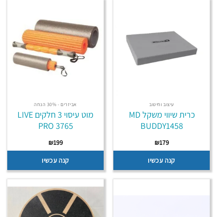
עיצוב וחיטוב
אביזרים - 30% הנחה
כרית שיווי משקל MD
מוט עיסוי 3 חלקים LIVE
PRO 3765
BUDDY1458
₪
199
₪
179
קנה עכשיו
קנה עכשיו