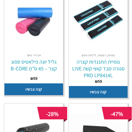
גומיות, רצועות, דלגיות אימון
אביזרי כושר
גומיית התנגדות קצרה
גליל יוגה פילאטיס ספוג
סגורה מבד קושי קשה LIVE
קצר – 45 ס”מ B-CORE
PRO LP8414L
₪
59
₪
59
קנה עכשיו
קנה עכשיו
-28%
-47%