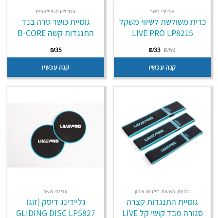
אביזרי כושר
ציוד ליוגה ופילאטיס
כרית משולשת לשיווי משקל
גומיית כושר טרה בנד
LIVE PRO LP8215
התנגדות קשה B-CORE
המחיר
המחיר
₪
35
₪
33
₪
59
המקורי
הנוכחי
היה:
הוא:
קנה עכשיו
קנה עכשיו
₪33.
₪59.
גומיות, רצועות, דלגיות אימון
אביזרי כושר
גומיית התנגדות קצרה
גליידינג דיסק (זוג)
סגורה מבד קושי קל LIVE
GLIDING DISC LP5827