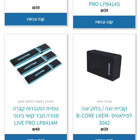
PRO LP8414S
₪
39
₪
39
קנה עכשיו
קנה עכשיו
אביזרי כושר
גומיות, רצועות, דלגיות אימון
קוביית יוגה / בלוק יוגה
גומיית התנגדות קצרה
לפילאטיס B-CORE LKEM-
סגורה מבד קושי בינוני
LIVE PRO LP8414M
3042
₪
49
₪
39