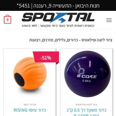
Ski
חנות היבואן - התעשייה 9, רעננה |
5451*
t
conten
0
ציוד ליוגה ופילאטיס – כדורים, גלילים, מזרנים, רצועות
-51%
ציוד ליוגה ופילאטיס
אביזרי כושר
כדור משקל רך 0.5 ק"ג
כדור עיסוי RISING
1202 B-CORE