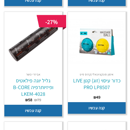
קנה עכשיו
קנה עכשיו
-27%
אימון פונקציונאלי/קרוס פיט
אביזרי כושר
כדור עיסוי (זוג) קטן LIVE
גליל יוגה פילאטיס
PRO LP8507
ופיזיותרפיה B-CORE
LKEM-4028
₪
49
המחיר
המחיר
₪
58
₪
79
המקורי
הנוכחי
היה:
הוא:
קנה עכשיו
קנה עכשיו
₪58.
₪79.