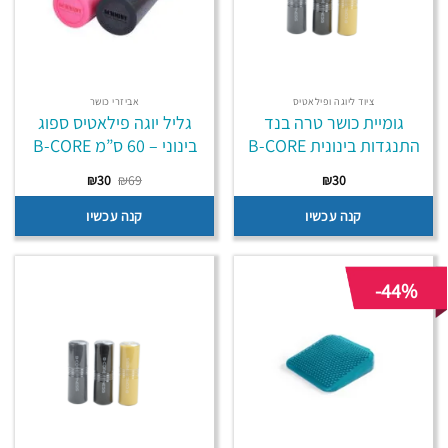
ציוד ליוגה ופילאטיס
אביזרי כושר
גומיית כושר טרה בנד
גליל יוגה פילאטיס ספוג
התנגדות בינונית B-CORE
בינוני – 60 ס”מ B-CORE
המחיר
המחיר
₪
30
₪
69
₪
30
המקורי
הנוכחי
היה:
הוא:
קנה עכשיו
קנה עכשיו
₪30.
₪69.
-44%